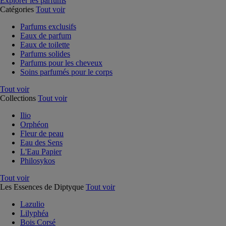
Explorer les parfums
Catégories
Tout voir
Parfums exclusifs
Eaux de parfum
Eaux de toilette
Parfums solides
Parfums pour les cheveux
Soins parfumés pour le corps
Tout voir
Collections
Tout voir
Ilio
Orphéon
Fleur de peau
Eau des Sens
L'Eau Papier
Philosykos
Tout voir
Les Essences de Diptyque
Tout voir
Lazulio
Lilyphéa
Bois Corsé