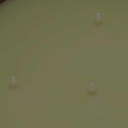
Modo de empleo
La vela se puede usar en interiores y exteriores.
¿Cómo usar tu vela?
Al usar la vela por primera vez, déjala encendida durante 4 horas, hasta
que toda la cera de la superficie se vuelva líquida.
- Recorta la mecha con regularidad (longitud ideal entre 3 y 5 mm).
- Asegúrate de que la mecha esté recta y centrada al apagar la llama.
- Recomendamos ventilar la estancia después de usar una vela.
Recipiente sostenible: El icónico vaso de las velas Diptyque es
sostenible y reutilizable. Una vez consumida la cera, puede usarlo de
nuevo como un recipiente práctico y decorativo para aportar carácter a
su espacio de trabajo, para organizar sus cosas con elegancia en el
baño o para realzar su salón.
Características
- Adecuada para espacios grandes y exteriores