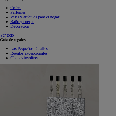
Cofres
Perfumes
Velas y artículos para el hogar
Baño y cuerpo
Decoración
Ver todo
Guía de regalos
Los Pequeños Detalles
Regalos excepcionales
Objetos insólitos