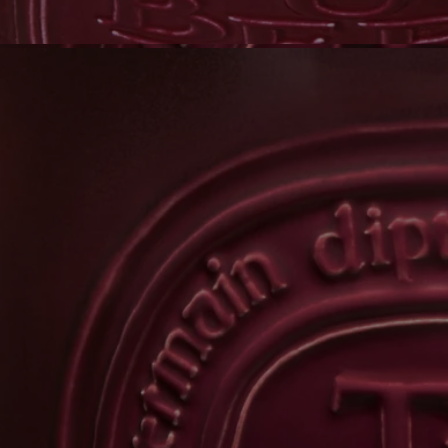
actualizan periódicamente. Compruebe siempre los ingredientes que
figuran en el envase del producto antes de su uso para asegurarse de
que son adecuados para sus necesidades personales.
Compromisos
Hecho a mano en Francia
Nuestras velas modelo extragrande se elaboran en nuestra fábrica del
sur de Francia, donde la cera se vierte a mano en un recipiente de
terracota artesanal.
Con total transparencia
¿Te gustaría obtener más información sobre nuestros socios y el origen
de nuestras materias primas?
Visita nuestra plataforma de transparencia
Artículo reutilizable
Todos los recipientes de nuestras velas están diseñados para durar y
pueden reutilizarse una y otra vez. Utiliza nuestros accesorios para
darles una segunda vida.