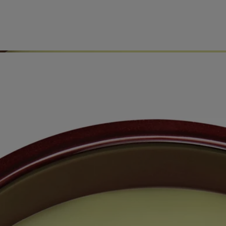
Elaborado a mano en Francia, de forma totalmente transparente. Cera
vertida a mano.
Historia
Compromisos
Modo de empleo
Características
Ingredientes
Historia
¿Lo sabía?
El recipiente de las velas aromáticas de interior y exterior se diseñó en
colaboración con Virebent, un renombrado fabricante de porcelana. El
barro fue elegido por su carácter rústico y artesanal, que da cuerpo y
vida al óvalo icónico de la marca. Cada vela, elaborada completamente
a mano, se presenta en una caja tipo sombrerera, perfecta para ofrecer
como regalo.