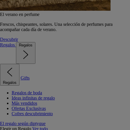
El verano en perfume
Frescos, chispeantes, solares. Una selección de perfumes para
acompañar cada día de verano.
Descubrir
Regalos
Regalos
Gifts
Regalos
Regalos de boda
Ideas infinitas de regalo
Más vendidos
Ofertas Exclusivas
Cofres descubrimiento
El regalo según diptyque
Elegir un Regalo
Ver todo