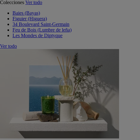
Colecciones
Ver todo
Baies (Bayas)
Figuier (Higuera)
34 Boulevard Saint-Germain
Feu de Bois (Lumbre de leña)
Les Mondes de Diptyque
Ver todo