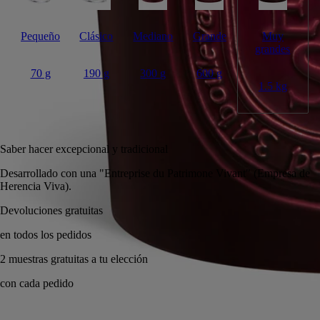
Pequeño
Clásico
Mediano
Grande
Muy
grandes
70 g
190 g
300 g
600 g
1.5 kg
Añadir a la bolsa
325 €
Saber hacer excepcional y tradicional
Desarrollado con una "Entreprise du Patrimone Vivant" (Empresa de
Herencia Viva).