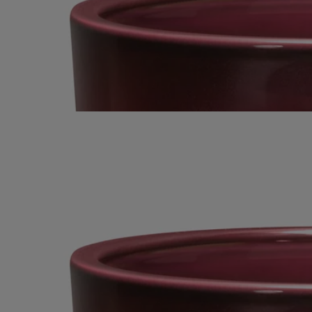
Enigmática e inquietante. Con sus cinco mechas, esta vela expresa el
perfume embriagador de la tuberosa, esa flor blanca de largo y fino
tallo.
Leer más
En su vaso de cerámica hecho a mano se prodiga como al caer la
noche, cuando despliega su hipnótica sensualidad. Sus cinco llamas
iluminarán y perfumarán grandes espacios interiores y exteriores.
Leer menos
Tubéreuse (Tuberosa)
Vela Modelo Muy
Grande
Artículo hecho a mano
Enigmática e inquietante. Con sus cinco mechas, esta vela expresa el
perfume embriagador de la tuberosa, esa flor blanca de largo y fino
tallo.
Leer más
En su vaso de cerámica hecho a mano se prodiga como al caer la