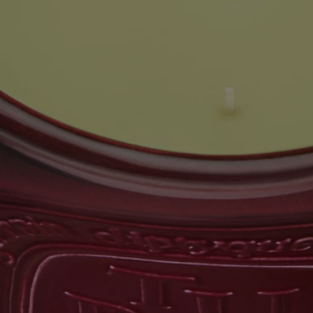
- Ambientación progresiva y persistente; el proceso alcanza el punto
óptimo al cabo de unos 20 minutos.
- Esta vela se puede utilizar tanto en espacios interiores como en el
exterior.
- Contenido: 1,5 kg
- Duración de la combustión: alrededor de 120 horas.
- Formato: altura de 18 cm; diámetro de 16 cm.
Para leer las especificaciones y el etiquetado,
haga clic aquí.
Aviso: Las listas de ingredientes de los productos Diptyque se
actualizan con regularidad. Antes de utilizar un producto Diptyque, le
recomendamos que lea la lista de ingredientes que figura en su envase
para asegurarse de que son adecuados para su uso personal.
Ingredientes
Para descubrir las directrices de etiquetado, haga clic aquí.
Atención: las listas de ingredientes de los productos Diptyque se