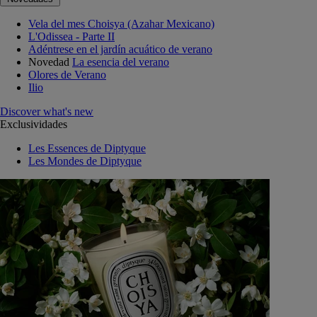
Vela del mes Choisya (Azahar Mexicano)
L'Odissea - Parte II
Adéntrese en el jardín acuático de verano
Novedad
La esencia del verano
Olores de Verano
Ilio
Discover what's new
Exclusividades
Les Essences de Diptyque
Les Mondes de Diptyque