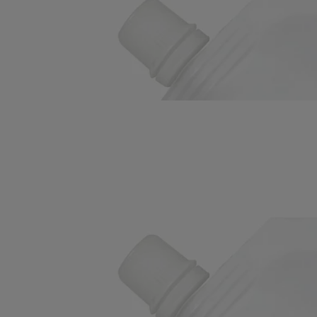
Una inmersión exclusiva en un jardín aromático: enriquecida con
huesos de oliva pulverizados, esta recarga prolonga la vida del Jabón
Exfoliante.
Leer más
Antes de la hidratación, limpia y purifica la piel. En las manos, sus
notas verdes, florales y amaderadas se mezclan y realzan la fragancia
de la flor de laurel.
Leer menos
Recambio
Jabón Exfoliante - para las
Manos
Refrescante, espumante, purificadora
Una inmersión exclusiva en un jardín aromático: enriquecida con
huesos de oliva pulverizados, esta recarga prolonga la vida del Jabón
Exfoliante.
Leer más
Antes de la hidratación, limpia y purifica la piel. En las manos, sus
notas verdes, florales y amaderadas se mezclan y realzan la fragancia