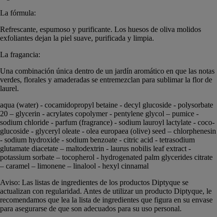
La fórmula:
Refrescante, espumoso y purificante. Los huesos de oliva molidos
exfoliantes dejan la piel suave, purificada y limpia.
La fragancia:
Una combinación única dentro de un jardín aromático en que las notas
verdes, florales y amaderadas se entremezclan para sublimar la flor de
laurel.
aqua (water) - cocamidopropyl betaine - decyl glucoside - polysorbate
20 – glycerin - acrylates copolymer - pentylene glycol – pumice -
sodium chloride - parfum (fragrance) - sodium lauroyl lactylate - coco-
glucoside - glyceryl oleate - olea europaea (olive) seed – chlorphenesin
- sodium hydroxide - sodium benzoate - citric acid - tetrasodium
glutamate diacetate – maltodextrin - laurus nobilis leaf extract -
potassium sorbate – tocopherol - hydrogenated palm glycerides citrate
– caramel – limonene – linalool - hexyl cinnamal
Aviso: Las listas de ingredientes de los productos Diptyque se
actualizan con regularidad. Antes de utilizar un producto Diptyque, le
recomendamos que lea la lista de ingredientes que figura en su envase
para asegurarse de que son adecuados para su uso personal.