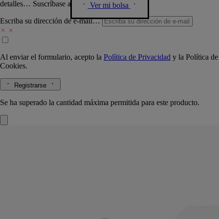
detalles… Suscríbase a nuestra newsletter.
Ver mi bolsa
Escriba su dirección de e-mail…
Al enviar el formulario, acepto la
Política de Privacidad
y la
Política de
Cookies.
Registrarse
Se ha superado la cantidad máxima permitida para este producto.
Recambio
Jabón Exfoliante - para las
Manos
Refrescante, espumante, purificadora