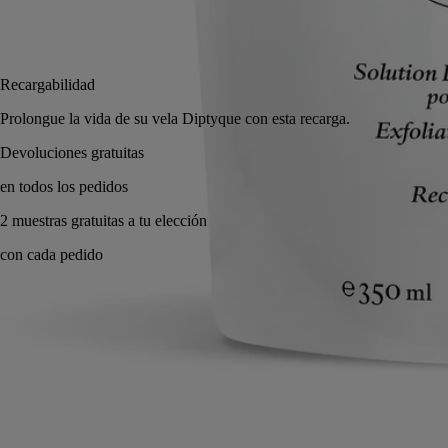
Añadir a la bolsa
43 €
R
P
evoluciones gratuitas
n todos los pedidos
muestras gratuitas a tu elección
on cada pedido
Made in France. Gesto ecológico.
Modo de empleo
Compromisos
Formulación y textura