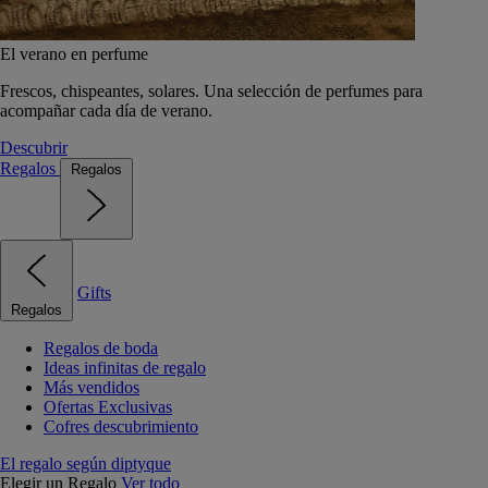
El verano en perfume
Frescos, chispeantes, solares. Una selección de perfumes para
acompañar cada día de verano.
Descubrir
Regalos
Regalos
Gifts
Regalos
Regalos de boda
Ideas infinitas de regalo
Más vendidos
Ofertas Exclusivas
Cofres descubrimiento
El regalo según diptyque
Elegir un Regalo
Ver todo