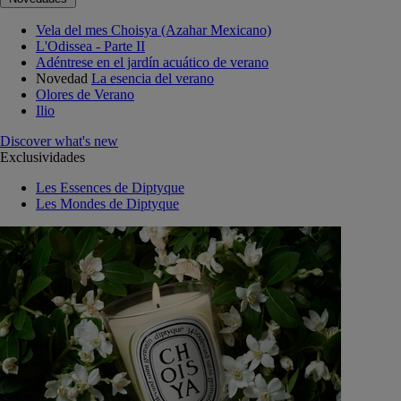
Vela del mes Choisya (Azahar Mexicano)
L'Odissea - Parte II
Adéntrese en el jardín acuático de verano
Novedad
La esencia del verano
Olores de Verano
Ilio
Discover what's new
Exclusividades
Les Essences de Diptyque
Les Mondes de Diptyque