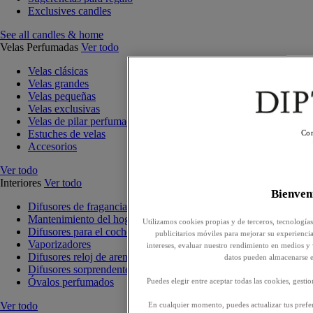
Exclusives candles
See all candles & home
Velas Perfumadas
Ver todo
Velas clásicas
Velas grandes
Velas pequeñas
Velas exclusivas
Velas de pilar perfumadas
Estuches de velas
Con
Accesorios
Ver todo
Interiores
Ver todo
Bienve
Difusores de fragancia para interiores
Mantenimiento del hogar
Utilizamos cookies propias y de terceros, tecnología
Difusores para el coche
publicitarios móviles para mejorar su experiencia,
Vaporizadores
intereses, evaluar nuestro rendimiento en medios y
Difusores reloj de arena
datos pueden almacenarse e
Difusores sorprendentes
Óvalos perfumados
Puedes elegir entre aceptar todas las cookies, gesti
Ver todo
En cualquier momento, puedes actualizar tus prefer