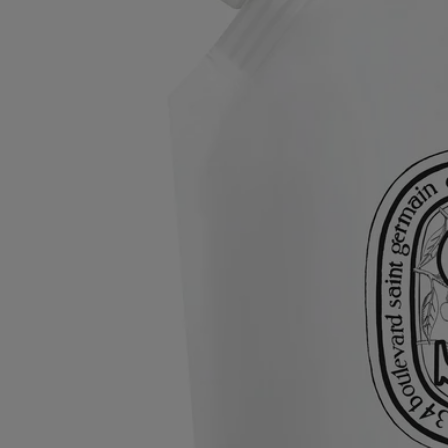
de la flor de laurel.
Leer menos
Recambio
Jabón Exfoliante - para las
Manos
Refrescante, espumante, purificadora
Una inmersión exclusiva en un jardín aromático: enriquecida con
huesos de oliva pulverizados, esta recarga prolonga la vida del Jabón
Exfoliante.
Leer más
Antes de la hidratación, limpia y purifica la piel. En las manos, sus
notas verdes, florales y amaderadas se mezclan y realzan la fragancia
de la flor de laurel.
Leer menos
350 ml