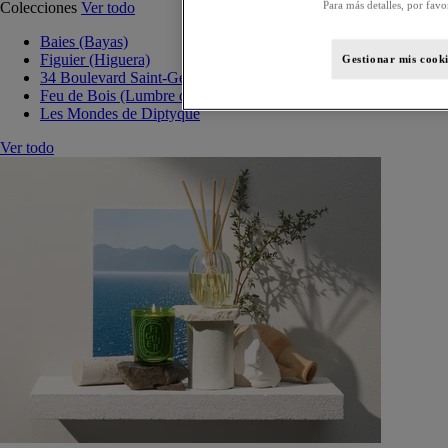
Para más detalles, por favo
Colecciones
Ver todo
Baies (Bayas)
Figuier (Higuera)
Gestionar mis cooki
34 Boulevard Saint-Germain
Feu de Bois (Lumbre de leña)
Les Mondes de Diptyque
Ver todo