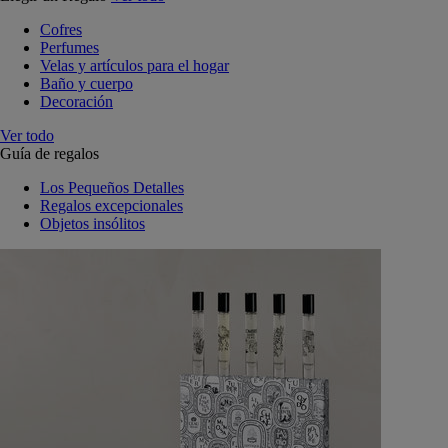
Cofres
Perfumes
Velas y artículos para el hogar
Baño y cuerpo
Decoración
Ver todo
Guía de regalos
Los Pequeños Detalles
Regalos excepcionales
Objetos insólitos