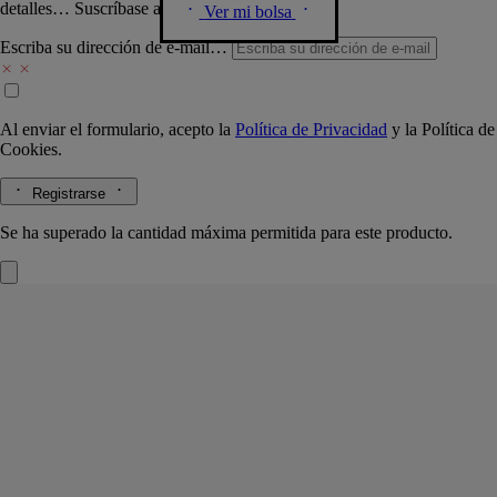
detalles… Suscríbase a nuestra newsletter.
Ver mi bolsa
Escriba su dirección de e-mail…
Al enviar el formulario, acepto la
Política de Privacidad
y la
Política de
Cookies.
Registrarse
Se ha superado la cantidad máxima permitida para este producto.
Candelero Fresnel
Para velas de modelo
clásico
Soplado con la boca