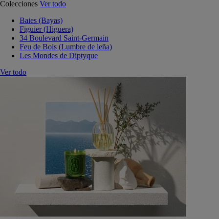
Colecciones
Ver todo
Baies (Bayas)
Figuier (Higuera)
34 Boulevard Saint-Germain
Feu de Bois (Lumbre de leña)
Les Mondes de Diptyque
Ver todo