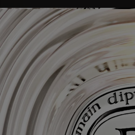
- Manténgala fuera del alcance de niños, mascotas y textiles.
Instrucciones de limpieza: limpiar la pieza con un paño suave
ligeramente húmedo.
Compromisos
Artesanía
Hecho a mano por un maestro vidriero francés
Con total transparencia
¿Te gustaría obtener más información sobre nuestros socios y el origen
de nuestras materias primas?
Visita nuestra plataforma de transparencia
Fabricado en Francia
Este objeto es made in France