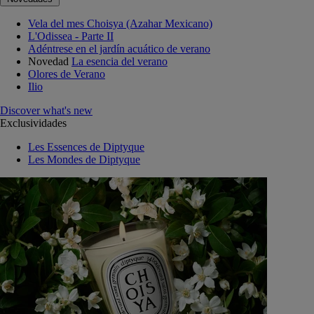
Vela del mes Choisya (Azahar Mexicano)
L'Odissea - Parte II
Adéntrese en el jardín acuático de verano
Novedad
La esencia del verano
Olores de Verano
Ilio
Discover what's new
Exclusividades
Les Essences de Diptyque
Les Mondes de Diptyque