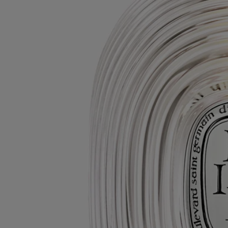
Leer menos
Candelero Fresnel
Para velas de modelo
clásico
Soplado con la boca
Diseñado por el estudio Jean-Marc Gady para Diptyque, este objeto
decorativo es realizado por un maestro vidriero en el valle de Bresle.
Leer más
En este candelero, que evoca la lente inventada por Fresnel, la llama de
la vela se difracta creando un efecto halógeno, una metamorfosis de la
luz. Este objeto decorativo reposa sobre una base de vidrio.
Leer menos
Clásico