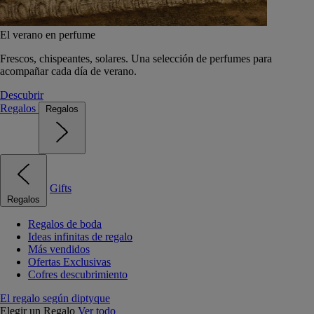
El verano en perfume
Frescos, chispeantes, solares. Una selección de perfumes para
acompañar cada día de verano.
Descubrir
Regalos
Regalos
Gifts
Regalos
Regalos de boda
Ideas infinitas de regalo
Más vendidos
Ofertas Exclusivas
Cofres descubrimiento
El regalo según diptyque
Elegir un Regalo
Ver todo