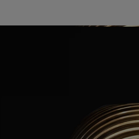
Saber hacer
Características
Historia
De plumas y volutas.
Giros, curvas y líneas se entrelazan en una serie de piezas que ondulan
con un movimiento cristalino.
Un conjunto depurado y translúcido de portacerillas, fotóforos y
accesorios de vidrio que dejan pasar la luz, creciendo y menguando a
medida que avanza el día para dar vida a tus interiores en una ola de
luz danzante.
Modo de empleo
Para garantizar la seguridad, calidad y durabilidad al utilizar el
fotóforo, respete las siguientes normas:
- No encienda la vela cuando quede menos de 5 mm de cera o cuando
el trípode que sostiene la mecha sea visible.
- No deje una vela encendida durante más de 4 horas seguidas en el