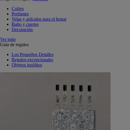
Cofres
Perfumes
Velas y artículos para el hogar
Baño y cuerpo
Decoración
Ver todo
Guía de regalos
Los Pequeños Detalles
Regalos excepcionales
Objetos insólitos