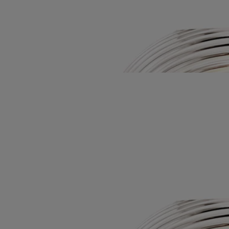
Diseñado por el estudio Jean-Marc Gady para Diptyque, este objeto
decorativo es realizado por un maestro vidriero en el valle de Bresle.
Leer más
En este candelero, que evoca la lente inventada por Fresnel, la llama de
la vela se difracta creando un efecto halógeno, una metamorfosis de la
luz. Este objeto decorativo reposa sobre una base de vidrio.
Leer menos
Candelero Fresnel
Para velas de modelo
clásico
Soplado con la boca
Diseñado por el estudio Jean-Marc Gady para Diptyque, este objeto
decorativo es realizado por un maestro vidriero en el valle de Bresle.
Leer más
En este candelero, que evoca la lente inventada por Fresnel, la llama de
la vela se difracta creando un efecto halógeno, una metamorfosis de la
luz. Este objeto decorativo reposa sobre una base de vidrio.