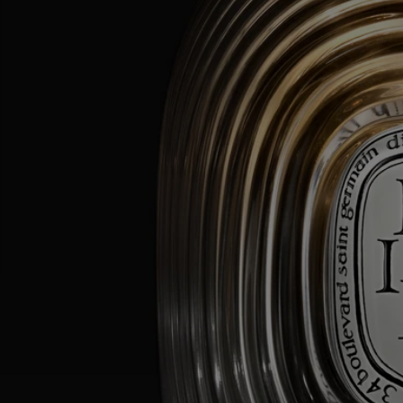
recipiente.
- Nunca deje una vela encendida sin vigilancia en el recipiente.
- Nunca mueva el fotóforo cuando la vela esté encendida o cuando su
cera todavía esté líquida.
- No coloque una vela encendida expuesta a corrientes de aire ni en
contacto directo con una superficie delicada.
- Mantener fuera del alcance de niños, mascotas y textiles.
Instrucciones de limpieza: limpiar la pieza con un paño suave
ligeramente húmedo.
Saber hacer
Fundador de la óptica moderna, Augustin Fresnel es el inventor de la
lente que permite a los faros difractar la luz y proyectarla con potencia
hacia los barcos más lejanos. Esta tecnología se entrelaza con la
colección 34 gracias al vidriero Waltersperger y al Studio Jean-Marc
Gady, quienes fabrican el portavelas mediante un proceso
semiautomático, antes de ser terminado a mano. Un objeto excepcional
para amplificar el aura de su casa.
Características