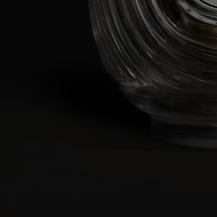
Concebido para contener una vela de 190 g
Materia: Cristal
Peso: 470 g
Formato: Al.: 17 cm / ø: 10 cm
Para garantizar la seguridad, calidad y durabilidad al usar el portavelas,
por favor observe las siguientes reglas:
- No encienda la vela cuando quede menos de 5 mm de cera, o cuando
el trípode que sostiene la mecha sea visible.
- No deje una vela encendida por más de 4 horas seguidas en el tarro
de la vela.
- Nunca deje una vela encendida sin supervisión en el tarro de la vela.
- Nunca mueva el portavelas cuando la vela esté encendida o cuando
su cera aún esté líquida.
- No coloque una vela encendida en una corriente de aire, o en
contacto directo con una superficie valiosa.