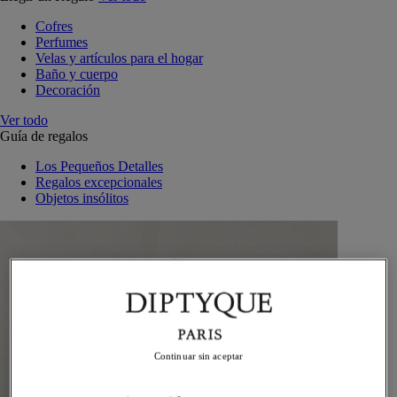
Cofres
Perfumes
Velas y artículos para el hogar
Baño y cuerpo
Decoración
Ver todo
Guía de regalos
Los Pequeños Detalles
Regalos excepcionales
Objetos insólitos
Continuar sin aceptar