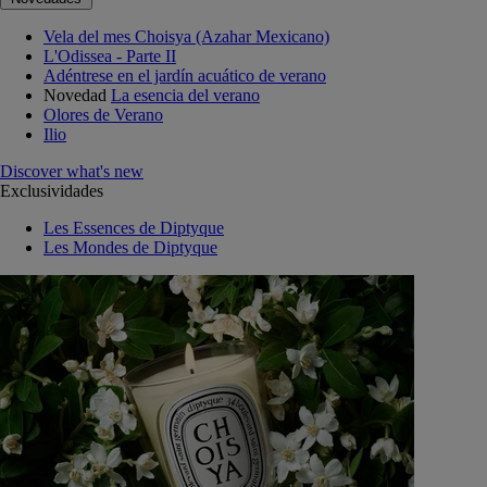
Vela del mes Choisya (Azahar Mexicano)
L'Odissea - Parte II
Adéntrese en el jardín acuático de verano
Novedad
La esencia del verano
Olores de Verano
Ilio
Discover what's new
Exclusividades
Les Essences de Diptyque
Les Mondes de Diptyque