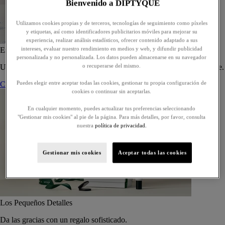
Bienvenido a DIPTYQUE
Utilizamos cookies propias y de terceros, tecnologías de seguimiento como píxeles
y etiquetas, así como identificadores publicitarios móviles para mejorar su
experiencia, realizar análisis estadísticos, ofrecer contenido adaptado a sus
intereses, evaluar nuestro rendimiento en medios y web, y difundir publicidad
Estuche de 5 eaux de toilette - Para componer
personalizada y no personalizada. Los datos pueden almacenarse en su navegador
o recuperarse del mismo.
Un estuche a medida de cinco eaux de toilette, para regalar o regalarse.
Puedes elegir entre aceptar todas las cookies, gestionar tu propia configuración de
Componer su estuche
cookies o continuar sin aceptarlas.
En cualquier momento, puedes actualizar tus preferencias seleccionando
"Gestionar mis cookies" al pie de la página. Para más detalles, por favor, consulta
nuestra
política de privacidad.
Gestionar mis cookies
Aceptar todas las cookies
Los Pequeños Detalles
Da las gracias con un regalo sofisticado.