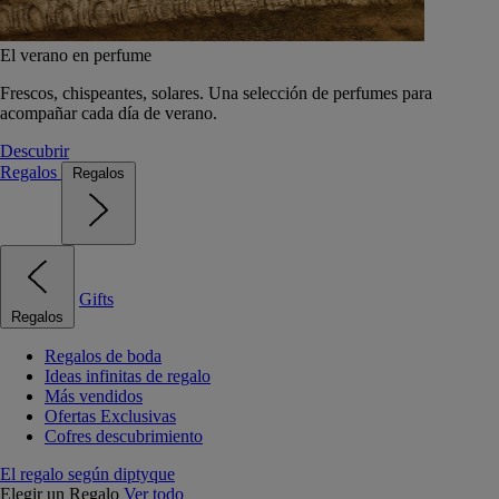
El verano en perfume
Frescos, chispeantes, solares. Una selección de perfumes para
acompañar cada día de verano.
Descubrir
Regalos
Regalos
Gifts
Regalos
Regalos de boda
Ideas infinitas de regalo
Más vendidos
Ofertas Exclusivas
Cofres descubrimiento
El regalo según diptyque
Elegir un Regalo
Ver todo