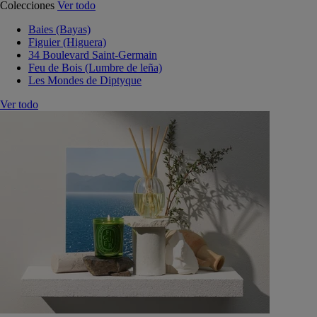
Colecciones
Ver todo
Baies (Bayas)
Figuier (Higuera)
34 Boulevard Saint-Germain
Feu de Bois (Lumbre de leña)
Les Mondes de Diptyque
Ver todo