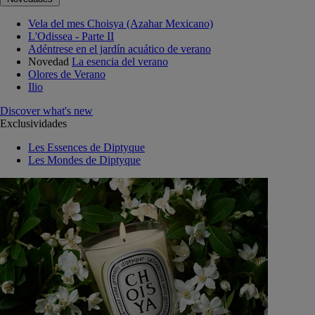
Vela del mes Choisya (Azahar Mexicano)
L'Odissea - Parte II
Adéntrese en el jardín acuático de verano
Novedad
La esencia del verano
Olores de Verano
Ilio
Discover what's new
Exclusividades
Les Essences de Diptyque
Les Mondes de Diptyque