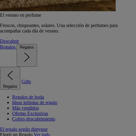
El verano en perfume
Frescos, chispeantes, solares. Una selección de perfumes para
acompañar cada día de verano.
Descubrir
Regalos
Regalos
Gifts
Regalos
Regalos de boda
Ideas infinitas de regalo
Más vendidos
Ofertas Exclusivas
Cofres descubrimiento
El regalo según diptyque
Elegir un Regalo
Ver todo