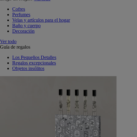
Cofres
Perfumes
Velas y artículos para el hogar
Baño y cuerpo
Decoración
Ver todo
Guía de regalos
Los Pequeños Detalles
Regalos excepcionales
Objetos insólitos