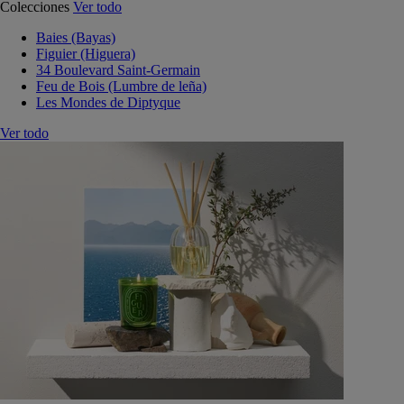
Colecciones
Ver todo
Baies (Bayas)
Figuier (Higuera)
34 Boulevard Saint-Germain
Feu de Bois (Lumbre de leña)
Les Mondes de Diptyque
Ver todo