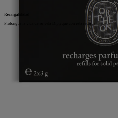
Añadir a la bolsa
40 €
Recargabilidad
Prolongue la vida de su vela Diptyque con esta recarga.
Devoluciones gratuitas
en todos los pedidos
2 muestras gratuitas a tu elección
con cada pedido
Made in France, con total transparencia. Gesto ecológico.
Historia
Compromisos
Modo de empleo
Ingredientes