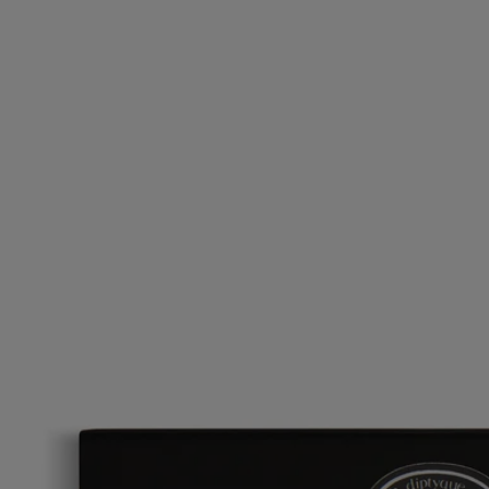
Orphéon
Recargas de perfume sólido
Cedro, Haba tonka, Baya de enebro, Jazmín
Veladas icónicas, revividas. En una recarga de perfume sólido con la
estela íntima de Orphéon, el recuerdo del París de mediados de siglo
perdura.
Leer más
Baya de enebro, tabaco, jazmín y cedro. El espíritu de un mítico club
de jazz parisino emana de los puntos de pulso al aplicar el bálsamo. Un
aire del Saint-Germain de los años 60 permanece a ras de piel.
Leer menos
2x3 g