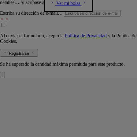
detalles… Suscríbase a nuestra newsletter.
Ver mi bolsa
Escriba su dirección de e-mail…
Al enviar el formulario, acepto la
Política de Privacidad
y la
Política de
Cookies.
Registrarse
Se ha superado la cantidad máxima permitida para este producto.
Orphéon
Recargas de perfume sólido
Cedro, Haba tonka, Baya de enebro, Jazmín
Veladas icónicas, revividas. En una recarga de perfume sólido con la
estela íntima de Orphéon, el recuerdo del París de mediados de siglo