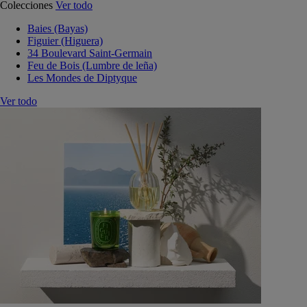
Colecciones
Ver todo
Baies (Bayas)
Figuier (Higuera)
34 Boulevard Saint-Germain
Feu de Bois (Lumbre de leña)
Les Mondes de Diptyque
Ver todo