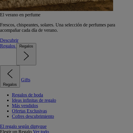
El verano en perfume
Frescos, chispeantes, solares. Una selección de perfumes para
acompañar cada día de verano.
Descubrir
Regalos
Regalos
Gifts
Regalos
Regalos de boda
Ideas infinitas de regalo
Más vendidos
Ofertas Exclusivas
Cofres descubrimiento
El regalo según diptyque
Elegir un Regalo
Ver todo