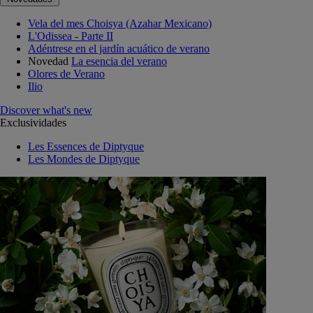
Vela del mes Choisya (Azahar Mexicano)
L'Odissea - Parte II
Adéntrese en el jardín acuático de verano
Novedad
La esencia del verano
Olores de Verano
Ilio
Discover what's new
Exclusividades
Les Essences de Diptyque
Les Mondes de Diptyque