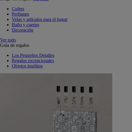
Cofres
Perfumes
Velas y artículos para el hogar
Baño y cuerpo
Decoración
Ver todo
Guía de regalos
Los Pequeños Detalles
Regalos excepcionales
Objetos insólitos