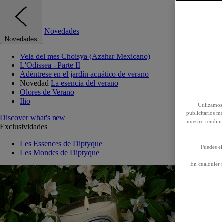
Novedades
Novedades
Vela del mes Choisya (Azahar Mexicano)
L'Odissea - Parte II
Adéntrese en el jardín acuático de verano
Novedad
La esencia del verano
Olores de Verano
Ilio
Utilizamos
publicitarios mó
Discover what's new
nuestro rendim
Exclusividades
Les Essences de Diptyque
Puedes el
Les Mondes de Diptyque
En cualquier 