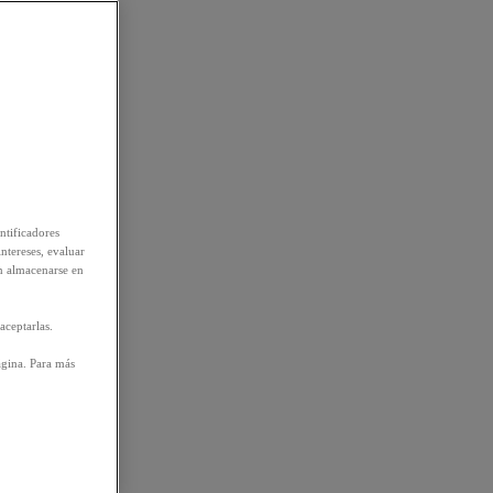
ntificadores
intereses, evaluar
n almacenarse en
aceptarlas.
ágina. Para más