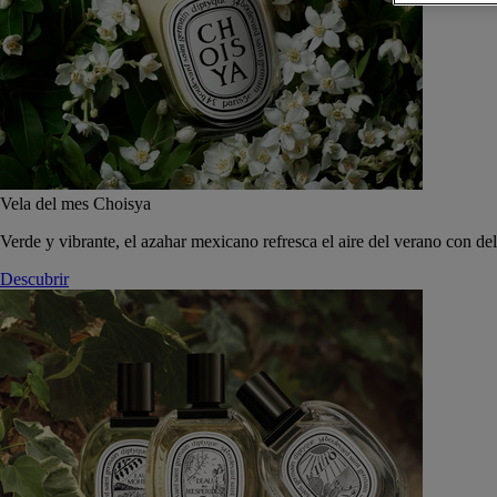
Vela del mes Choisya
Verde y vibrante, el azahar mexicano refresca el aire del verano con de
Descubrir