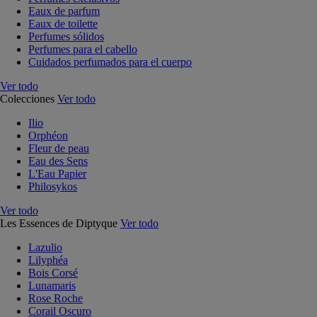
Eaux de parfum
Eaux de toilette
Perfumes sólidos
Perfumes para el cabello
Cuidados perfumados para el cuerpo
Ver todo
Colecciones
Ver todo
Ilio
Orphéon
Fleur de peau
Eau des Sens
L'Eau Papier
Philosykos
Ver todo
Les Essences de Diptyque
Ver todo
Lazulio
Lilyphéa
Bois Corsé
Lunamaris
Rose Roche
Corail Oscuro