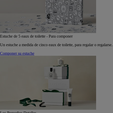
Estuche de 5 eaux de toilette - Para componer
Un estuche a medida de cinco eaux de toilette, para regalar o regalarse.
Componer su estuche
Los Pequeños Detalles