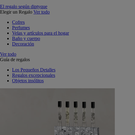
El regalo según diptyque
Elegir un Regalo
Ver todo
Cofres
Perfumes
Velas y artículos para el hogar
Baño y cuerpo
Decoración
Ver todo
Guía de regalos
Los Pequeños Detalles
Regalos excepcionales
Objetos insólitos