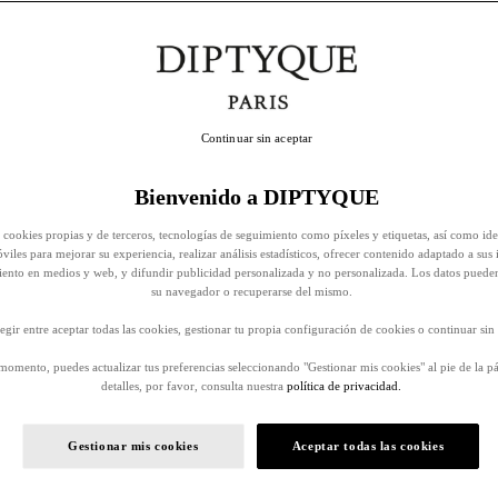
Continuar sin aceptar
Bienvenido a DIPTYQUE
 cookies propias y de terceros, tecnologías de seguimiento como píxeles y etiquetas, así como ide
viles para mejorar su experiencia, realizar análisis estadísticos, ofrecer contenido adaptado a sus 
iento en medios y web, y difundir publicidad personalizada y no personalizada. Los datos puede
su navegador o recuperarse del mismo.
egir entre aceptar todas las cookies, gestionar tu propia configuración de cookies o continuar sin 
momento, puedes actualizar tus preferencias seleccionando "Gestionar mis cookies" al pie de la p
detalles, por favor, consulta nuestra
política de privacidad.
Gestionar mis cookies
Aceptar todas las cookies