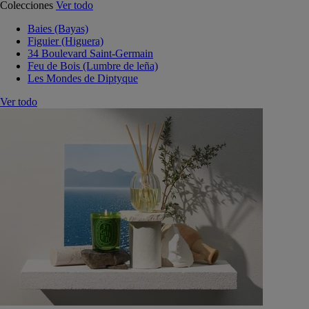
Colecciones
Ver todo
Baies (Bayas)
Figuier (Higuera)
34 Boulevard Saint-Germain
Feu de Bois (Lumbre de leña)
Les Mondes de Diptyque
Ver todo