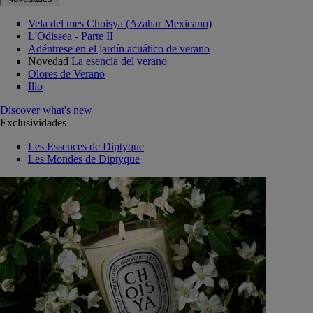
Vela del mes Choisya (Azahar Mexicano)
L'Odissea - Parte II
Adéntrese en el jardín acuático de verano
Novedad
La esencia del verano
Olores de Verano
Ilio
Discover what's new
Exclusividades
Les Essences de Diptyque
Les Mondes de Diptyque