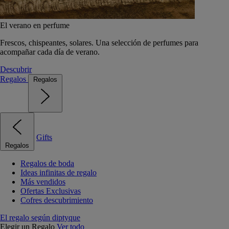
El verano en perfume
Frescos, chispeantes, solares. Una selección de perfumes para
acompañar cada día de verano.
Descubrir
Regalos
Regalos
Gifts
Regalos
Regalos de boda
Ideas infinitas de regalo
Más vendidos
Ofertas Exclusivas
Cofres descubrimiento
El regalo según diptyque
Elegir un Regalo
Ver todo