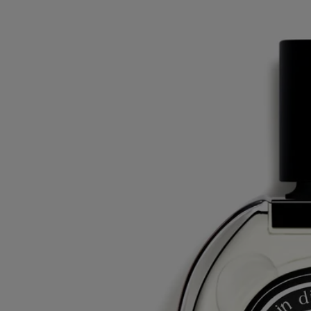
higueras silvestres durante un verano en Grecia.
Leer menos
Best-seller
Philosykos
Eau de parfum
Hoja de higuera, leche de higuera, madera de higuera, pimienta negra
Una interpretación diferente de la higuera. En el eau de parfum
Philosykos, el sabor de los frutos retrocede discretamente y el cedro
blanco subraya la fuerza amaderada del árbol y de su corteza.
Leer más
Una fragancia que evoca el recuerdo de una travesía por un huerto de
higueras silvestres durante un verano en Grecia.
Leer menos
75 ml