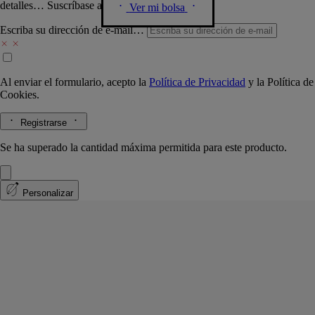
detalles… Suscríbase a nuestra newsletter.
Ver mi bolsa
Escriba su dirección de e-mail…
Al enviar el formulario, acepto la
Política de Privacidad
y la
Política de
Cookies.
Registrarse
Se ha superado la cantidad máxima permitida para este producto.
Personalizar
Philosykos
Eau de parfum
Hoja de higuera, leche de higuera, madera de higuera, pimienta negra