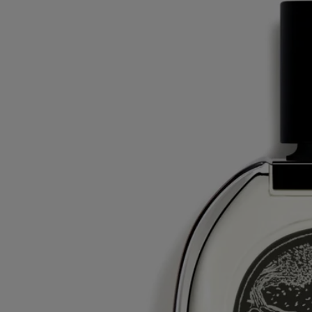
recomendamos que lea la lista de ingredientes que figura en su envase
para asegurarse de que son adecuados para su uso personal.
Compromisos
Fabricado en Francia
Todos nuestros perfumes son made in France
Con total transparencia
¿Te gustaría obtener más información sobre nuestros socios y el origen
de nuestras materias primas?
Visita nuestra plataforma de transparencia
Botella recargable
Nuestros icónicos frascos de perfumes pueden recargarse en
determinadas tiendas. Basta con llevar su frasco vacío a una tienda
Diptyque participante para recargarlo.
Lista de tiendas
Instrucciones de reciclaje