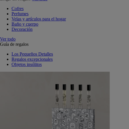
Cofres
Perfumes
Velas y artículos para el hogar
Baño y cuerpo
Decoración
Ver todo
Guía de regalos
Los Pequeños Detalles
Regalos excepcionales
Objetos insólitos