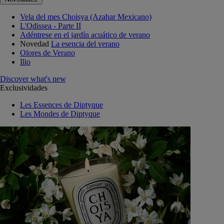
Vela del mes Choisya (Azahar Mexicano)
L'Odissea - Parte II
Adéntrese en el jardín acuático de verano
Novedad
La esencia del verano
Olores de Verano
Ilio
Discover what's new
Exclusividades
Les Essences de Diptyque
Les Mondes de Diptyque