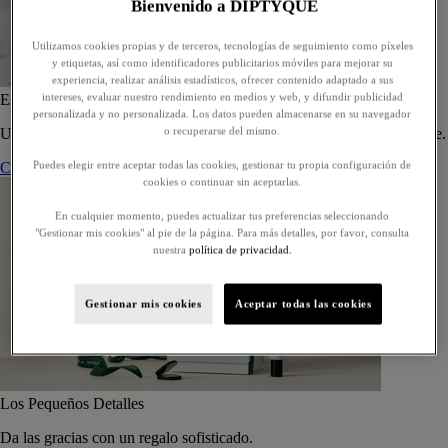
Bienvenido a DIPTYQUE
Utilizamos cookies propias y de terceros, tecnologías de seguimiento como píxeles
y etiquetas, así como identificadores publicitarios móviles para mejorar su
experiencia, realizar análisis estadísticos, ofrecer contenido adaptado a sus
intereses, evaluar nuestro rendimiento en medios y web, y difundir publicidad
Estuche de 5 eaux de toilette - Para componer
personalizada y no personalizada. Los datos pueden almacenarse en su navegador
o recuperarse del mismo.
Un estuche a medida de cinco eaux de toilette, para regalar o regalarse.
Puedes elegir entre aceptar todas las cookies, gestionar tu propia configuración de
Componer su estuche
cookies o continuar sin aceptarlas.
En cualquier momento, puedes actualizar tus preferencias seleccionando
"Gestionar mis cookies" al pie de la página. Para más detalles, por favor, consulta
nuestra
política de privacidad.
Gestionar mis cookies
Aceptar todas las cookies
Los Pequeños Detalles
Da las gracias con un regalo sofisticado.