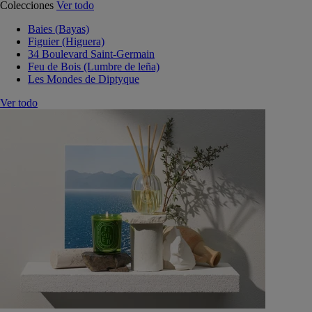
Colecciones
Ver todo
Baies (Bayas)
Figuier (Higuera)
34 Boulevard Saint-Germain
Feu de Bois (Lumbre de leña)
Les Mondes de Diptyque
Ver todo