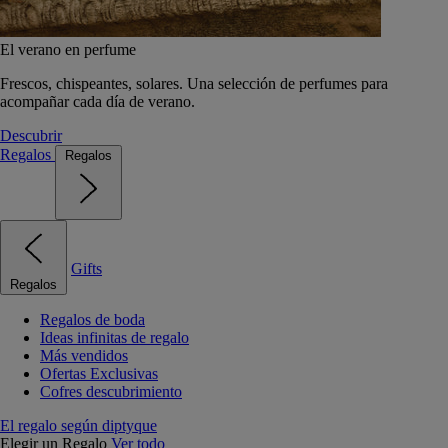
El verano en perfume
Frescos, chispeantes, solares. Una selección de perfumes para
acompañar cada día de verano.
Descubrir
Regalos
Regalos
Gifts
Regalos
Regalos de boda
Ideas infinitas de regalo
Más vendidos
Ofertas Exclusivas
Cofres descubrimiento
El regalo según diptyque
Elegir un Regalo
Ver todo