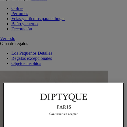
Cofres
Perfumes
Velas y artículos para el hogar
Baño y cuerpo
Decoración
Ver todo
Guía de regalos
Los Pequeños Detalles
Regalos excepcionales
Objetos insólitos
Continuar sin aceptar