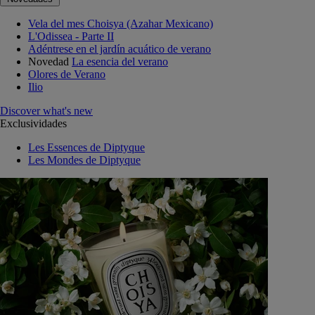
Vela del mes Choisya (Azahar Mexicano)
L'Odissea - Parte II
Adéntrese en el jardín acuático de verano
Novedad
La esencia del verano
Olores de Verano
Ilio
Discover what's new
Exclusividades
Les Essences de Diptyque
Les Mondes de Diptyque