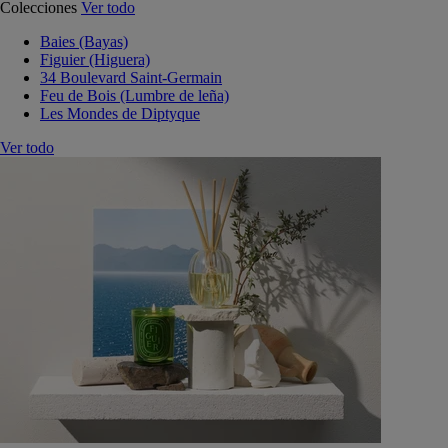
Colecciones
Ver todo
Baies (Bayas)
Figuier (Higuera)
34 Boulevard Saint-Germain
Feu de Bois (Lumbre de leña)
Les Mondes de Diptyque
Ver todo