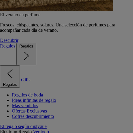
El verano en perfume
Frescos, chispeantes, solares. Una selección de perfumes para
acompañar cada día de verano.
Descubrir
Regalos
Regalos
Gifts
Regalos
Regalos de boda
Ideas infinitas de regalo
Más vendidos
Ofertas Exclusivas
Cofres descubrimiento
El regalo según diptyque
Elegir un Regalo
Ver todo