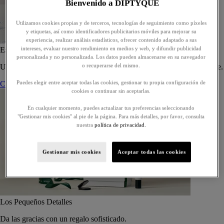
Bienvenido a DIPTYQUE
Utilizamos cookies propias y de terceros, tecnologías de seguimiento como píxeles
y etiquetas, así como identificadores publicitarios móviles para mejorar su
experiencia, realizar análisis estadísticos, ofrecer contenido adaptado a sus
intereses, evaluar nuestro rendimiento en medios y web, y difundir publicidad
Estuche de 5 eaux de toilette - Para componer
personalizada y no personalizada. Los datos pueden almacenarse en su navegador
o recuperarse del mismo.
Un estuche a medida de cinco eaux de toilette, para regalar o regalarse.
Puedes elegir entre aceptar todas las cookies, gestionar tu propia configuración de
Componer su estuche
cookies o continuar sin aceptarlas.
En cualquier momento, puedes actualizar tus preferencias seleccionando
"Gestionar mis cookies" al pie de la página. Para más detalles, por favor, consulta
nuestra
política de privacidad.
Gestionar mis cookies
Aceptar todas las cookies
Los Pequeños Detalles
Da las gracias con un regalo sofisticado.