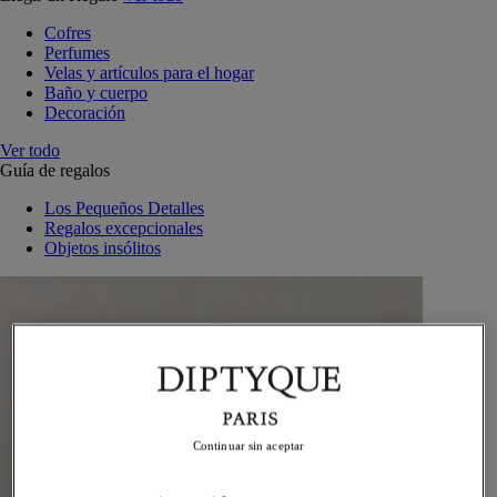
Cofres
Perfumes
Velas y artículos para el hogar
Baño y cuerpo
Decoración
Ver todo
Guía de regalos
Los Pequeños Detalles
Regalos excepcionales
Objetos insólitos
Continuar sin aceptar