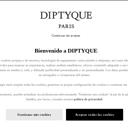
Continuar sin aceptar
Bienvenido a DIPTYQUE
 cookies propias y de terceros, tecnologías de seguimiento como píxeles y etiquetas, así como ide
viles para mejorar su experiencia, realizar análisis estadísticos, ofrecer contenido adaptado a sus 
iento en medios y web, y difundir publicidad personalizada y no personalizada. Los datos puede
su navegador o recuperarse del mismo.
egir entre aceptar todas las cookies, gestionar tu propia configuración de cookies o continuar sin 
momento, puedes actualizar tus preferencias seleccionando "Gestionar mis cookies" al pie de la p
detalles, por favor, consulta nuestra
política de privacidad.
Gestionar mis cookies
Aceptar todas las cookies