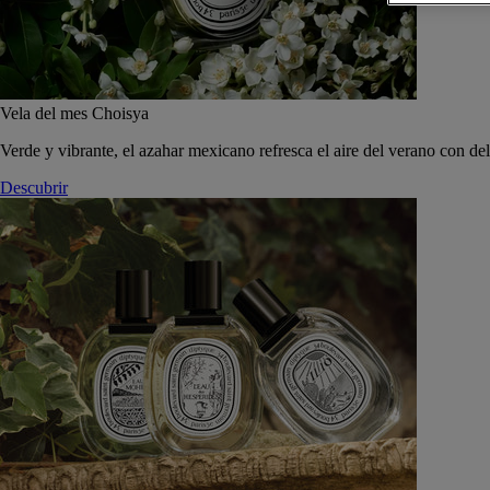
Vela del mes Choisya
Verde y vibrante, el azahar mexicano refresca el aire del verano con de
Descubrir