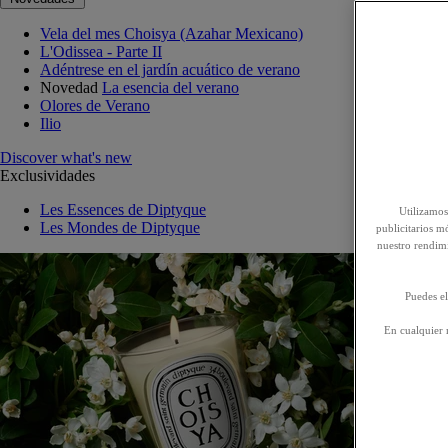
Vela del mes Choisya (Azahar Mexicano)
L'Odissea - Parte II
Adéntrese en el jardín acuático de verano
Novedad
La esencia del verano
Olores de Verano
Ilio
Discover what's new
Exclusividades
Les Essences de Diptyque
Utilizamos
Les Mondes de Diptyque
publicitarios mó
nuestro rendim
Puedes el
En cualquier 