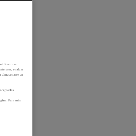
ntificadores
intereses, evaluar
n almacenarse en
aceptarlas.
ágina. Para más