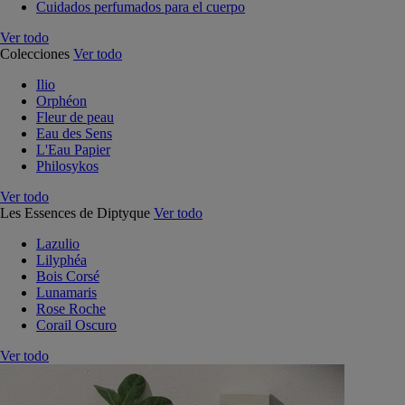
Cuidados perfumados para el cuerpo
Ver todo
Colecciones
Ver todo
Ilio
Orphéon
Fleur de peau
Eau des Sens
L'Eau Papier
Philosykos
Ver todo
Les Essences de Diptyque
Ver todo
Lazulio
Lilyphéa
Bois Corsé
Lunamaris
Rose Roche
Corail Oscuro
Ver todo