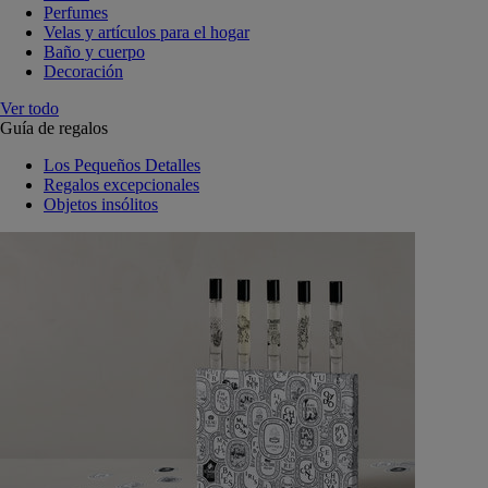
Perfumes
Velas y artículos para el hogar
Baño y cuerpo
Decoración
Ver todo
Guía de regalos
Los Pequeños Detalles
Regalos excepcionales
Objetos insólitos