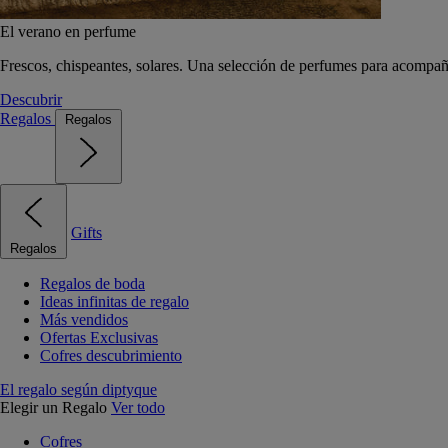
El verano en perfume
Frescos, chispeantes, solares. Una selección de perfumes para acompañ
Descubrir
Regalos
Regalos
Gifts
Regalos
Regalos de boda
Ideas infinitas de regalo
Más vendidos
Ofertas Exclusivas
Cofres descubrimiento
El regalo según diptyque
Elegir un Regalo
Ver todo
Cofres