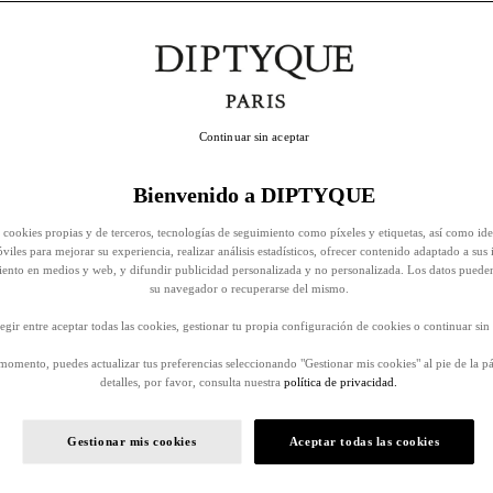
Continuar sin aceptar
Bienvenido a DIPTYQUE
 cookies propias y de terceros, tecnologías de seguimiento como píxeles y etiquetas, así como ide
viles para mejorar su experiencia, realizar análisis estadísticos, ofrecer contenido adaptado a sus 
iento en medios y web, y difundir publicidad personalizada y no personalizada. Los datos puede
su navegador o recuperarse del mismo.
egir entre aceptar todas las cookies, gestionar tu propia configuración de cookies o continuar sin 
momento, puedes actualizar tus preferencias seleccionando "Gestionar mis cookies" al pie de la p
detalles, por favor, consulta nuestra
política de privacidad.
Gestionar mis cookies
Aceptar todas las cookies