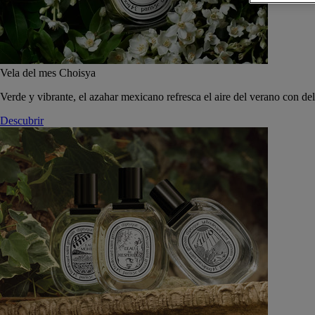
Vela del mes Choisya
Verde y vibrante, el azahar mexicano refresca el aire del verano con de
Descubrir