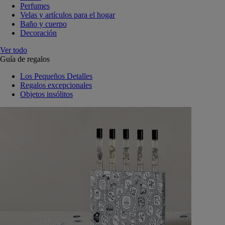
Perfumes
Velas y artículos para el hogar
Baño y cuerpo
Decoración
Ver todo
Guía de regalos
Los Pequeños Detalles
Regalos excepcionales
Objetos insólitos