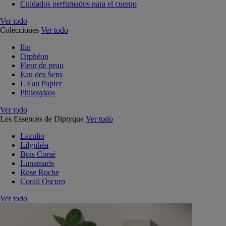
Cuidados perfumados para el cuerpo
Ver todo
Colecciones
Ver todo
Ilio
Orphéon
Fleur de peau
Eau des Sens
L'Eau Papier
Philosykos
Ver todo
Les Essences de Diptyque
Ver todo
Lazulio
Lilyphéa
Bois Corsé
Lunamaris
Rose Roche
Corail Oscuro
Ver todo