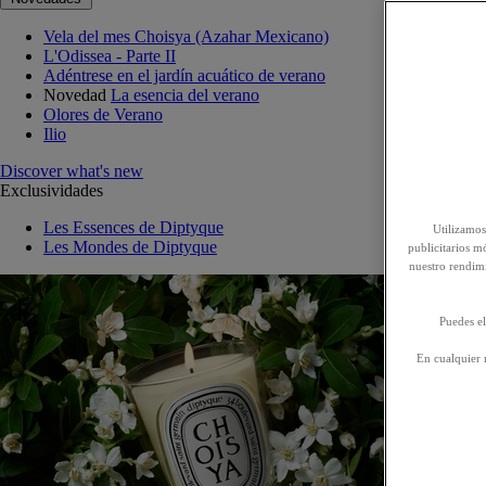
Vela del mes Choisya (Azahar Mexicano)
L'Odissea - Parte II
Adéntrese en el jardín acuático de verano
Novedad
La esencia del verano
Olores de Verano
Ilio
Discover what's new
Exclusividades
Les Essences de Diptyque
Utilizamos
Les Mondes de Diptyque
publicitarios mó
nuestro rendim
Puedes el
En cualquier 