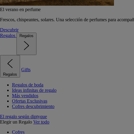
El verano en perfume
Frescos, chispeantes, solares. Una selección de perfumes para acompañ
Descubrir
Regalos
Regalos
Gifts
Regalos
Regalos de boda
Ideas infinitas de regalo
Más vendidos
Ofertas Exclusivas
Cofres descubrimiento
El regalo según diptyque
Elegir un Regalo
Ver todo
Cofres