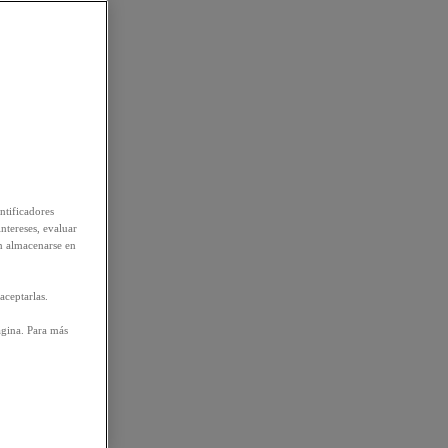
ntificadores
intereses, evaluar
n almacenarse en
aceptarlas.
ágina. Para más