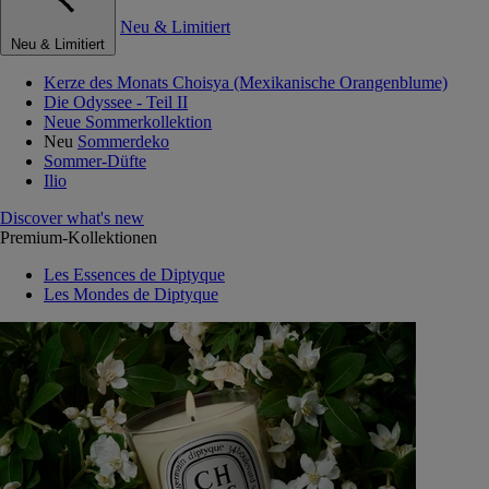
Neu & Limitiert
Neu & Limitiert
Kerze des Monats Choisya (Mexikanische Orangenblume)
Die Odyssee - Teil II
Neue Sommerkollektion
Neu
Sommerdeko
Sommer-Düfte
Ilio
Discover what's new
Premium-Kollektionen
Les Essences de Diptyque
Les Mondes de Diptyque