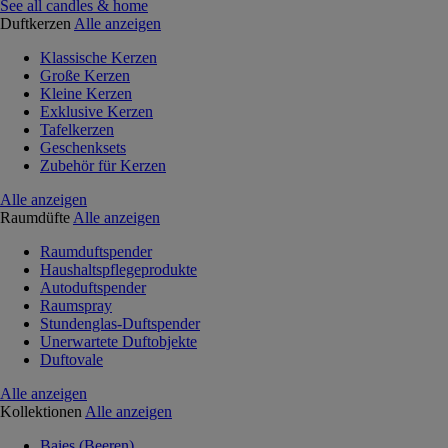
See all candles & home
Duftkerzen
Alle anzeigen
Klassische Kerzen
Große Kerzen
Kleine Kerzen
Exklusive Kerzen
Tafelkerzen
Geschenksets
Zubehör für Kerzen
Alle anzeigen
Raumdüfte
Alle anzeigen
Raumduftspender
Haushaltspflegeprodukte
Autoduftspender
Raumspray
Stundenglas-Duftspender
Unerwartete Duftobjekte
Duftovale
Alle anzeigen
Kollektionen
Alle anzeigen
Baies (Beeren)