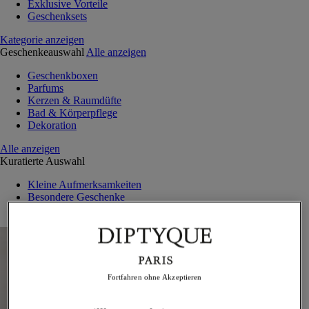
Exklusive Vorteile
Geschenksets
Kategorie anzeigen
Geschenkeauswahl
Alle anzeigen
Geschenkboxen
Parfums
Kerzen & Raumdüfte
Bad & Körperpflege
Dekoration
Alle anzeigen
Kuratierte Auswahl
Kleine Aufmerksamkeiten
Besondere Geschenke
Außergewöhnliche Kreationen
Fortfahren ohne Akzeptieren