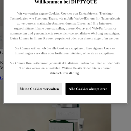
Willkommen bei DIPTYQUE
Wir verwenden eigene Cookies, Cookies von Drittanbietern, Tracking-
Technologien wie Pixel und Tags sowie mobile Werbe-IDs, um Ihr Nutzererlebnis
zu verbessern, statistische Analysen durchzuführen, auf Ihre Interessen
zugeschnittene Inhalte bereitzustellen, unsere Media- und Web-Performance
auszuwerten und personalisierte sowie nicht-personalisierte Werbung anzuzeigen.
Daten können in Ihrem Browser gespeichert oder von diesem abgerufen werden.
Sie können wählen, ob Sie alle Cookies akzeptieren, Ihre eigenen Cookie-
Geschenkset mit 5 Eaux de Toilettes - zur Eigenwahl
Einstellungen verwalten oder fortfahren möchten, ohne sie zu akzeptieren.
Ein maßgeschneidertes Geschenkset mit fünf Eaux de Toilette, zum
Sie können Ihre Präferenzen jederzeit aktualisieren, indem Sie unten auf der Seite
Verschenken oder für sich selbst.
'Cookies verwalten' auswählen. Weitere Details finden Sie in unserer
datenschutzerklärung.
Geschenkset zusammenstellen
Meine Cookies verwalten
Alle Cookies akzeptieren