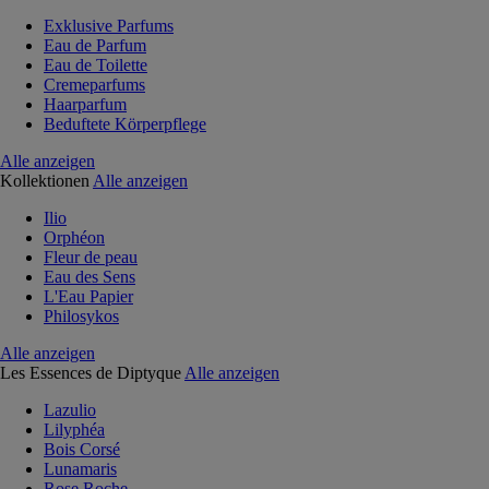
Exklusive Parfums
Eau de Parfum
Eau de Toilette
Cremeparfums
Haarparfum
Beduftete Körperpflege
Alle anzeigen
Kollektionen
Alle anzeigen
Ilio
Orphéon
Fleur de peau
Eau des Sens
L'Eau Papier
Philosykos
Alle anzeigen
Les Essences de Diptyque
Alle anzeigen
Lazulio
Lilyphéa
Bois Corsé
Lunamaris
Rose Roche