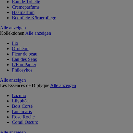
Eau de Toilette
Cremeparfums
Haarparfum
Beduftete Körperpflege
Alle anzeigen
Kollektionen
Alle anzeigen
Ilio
Orphéon
Fleur de peau
Eau des Sens
L'Eau Papier
Philosykos
Alle anzeigen
Les Essences de Diptyque
Alle anzeigen
Lazulio
Lilyphéa
Bois Corsé
Lunamaris
Rose Roche
Corail Oscuro
Alle anzeigen