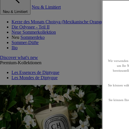
Neu & Limitiert
Neu & Limitiert
Kerze des Monats Choisya (Mexikanische Orangenblume)
Die Odyssee - Teil II
Neue Sommerkollektion
Neu
Sommerdeko
Sommer-Düfte
Ilio
Discover what's new
Wir verwenden 
Premium-Kollektionen
um Ihr Nu
bereitzuste
Les Essences de Diptyque
Les Mondes de Diptyque
Sie können wähl
Sie können Ihre