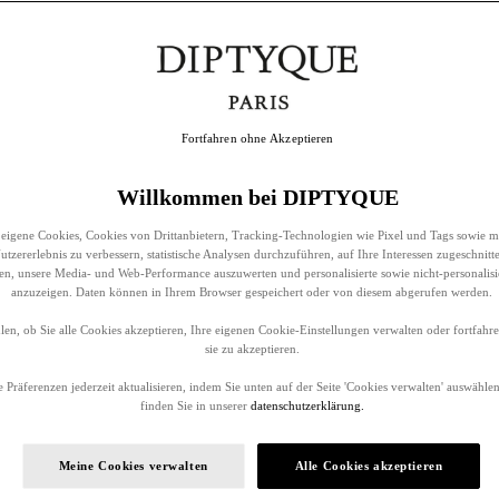
Fortfahren ohne Akzeptieren
Willkommen bei DIPTYQUE
eigene Cookies, Cookies von Drittanbietern, Tracking-Technologien wie Pixel und Tags sowie m
tzererlebnis zu verbessern, statistische Analysen durchzuführen, auf Ihre Interessen zugeschnitt
llen, unsere Media- und Web-Performance auszuwerten und personalisierte sowie nicht-personalis
anzuzeigen. Daten können in Ihrem Browser gespeichert oder von diesem abgerufen werden.
en, ob Sie alle Cookies akzeptieren, Ihre eigenen Cookie-Einstellungen verwalten oder fortfah
sie zu akzeptieren.
 Präferenzen jederzeit aktualisieren, indem Sie unten auf der Seite 'Cookies verwalten' auswählen
finden Sie in unserer
datenschutzerklärung.
Meine Cookies verwalten
Alle Cookies akzeptieren