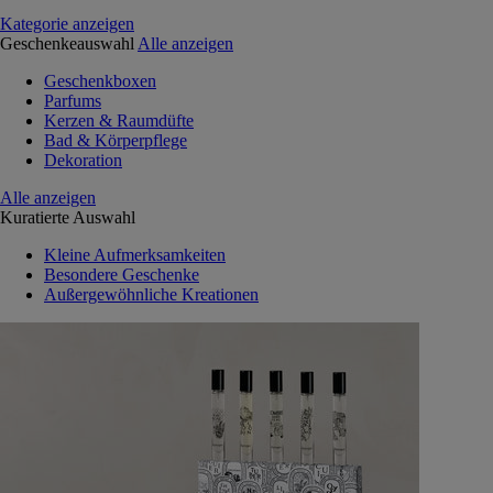
Kategorie anzeigen
Geschenkeauswahl
Alle anzeigen
Geschenkboxen
Parfums
Kerzen & Raumdüfte
Bad & Körperpflege
Dekoration
Alle anzeigen
Kuratierte Auswahl
Kleine Aufmerksamkeiten
Besondere Geschenke
Außergewöhnliche Kreationen