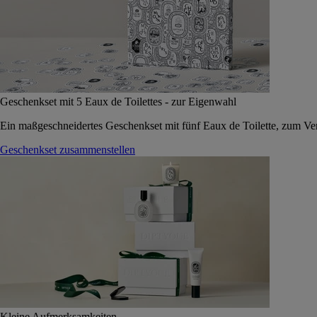
Geschenkset mit 5 Eaux de Toilettes - zur Eigenwahl
Ein maßgeschneidertes Geschenkset mit fünf Eaux de Toilette, zum Vers
Geschenkset zusammenstellen
Kleine Aufmerksamkeiten