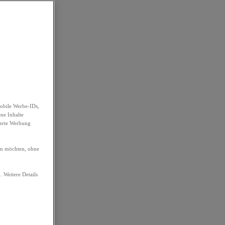
obile Werbe-IDs,
ene Inhalte
ierte Werbung
ren möchten, ohne
. Weitere Details