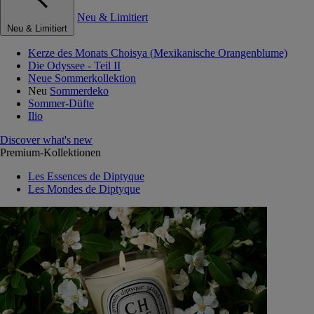
Neu & Limitiert
Neu & Limitiert
Kerze des Monats Choisya (Mexikanische Orangenblume)
Die Odyssee - Teil II
Neue Sommerkollektion
Neu
Sommerdeko
Sommer-Düfte
Ilio
Discover what's new
Premium-Kollektionen
Les Essences de Diptyque
Les Mondes de Diptyque