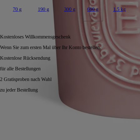
70 g
190 g
300 g
600 g
1.5 kg
In den Warenkorb
190 €
Kostenloses Willkommensgeschenk
Wenn Sie zum ersten Mal über Ihr Konto bestellen.
Handgefertigt in Frankreich, vollkommen transparent. Wachs von
Hand gegossen.
Anwendungshinweise
Verpflichtungen