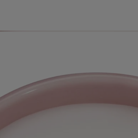
Eigenschaften
Inhaltsstoffe
Anwendungshinweise
- Zünden Sie alle drei Dochte gleichzeitig an, damit die Kerze
gleichmäßig abbrennt.
- Wenn Sie die Kerze zum ersten Mal verwenden, lassen Sie sie 4
Stunden lang brennen, bis das gesamte Wachs an der Oberfläche
flüssig geworden ist.
- Kürzen Sie den Docht regelmäßig mit einer Dochtschere (ideale
Länge 3-5 mm).
- Achten Sie darauf, den Docht nach jedem Gebrauch im Wachs zu
zentrieren, um einen gleichmäßigen Verbrauch des Wachses zu
gewährleisten.
- Wir empfehlen, Ihren Raumduft nach dem Abbrennen einer Kerze zu
lüften.
Eigenschaften