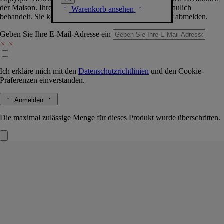
der Maison. Ihre Daten werden selbstverständlich vertraulich
Warenkorb ansehen
behandelt. Sie können sich jederzeit problemlos wieder abmelden.
Geben Sie Ihre E-Mail-Adresse ein
Ich erkläre mich mit den
Datenschutzrichtlinien
und den
Cookie-
Präferenzen
einverstanden.
Anmelden
Die maximal zulässige Menge für dieses Produkt wurde überschritten.
Roses (Rosen)
Große Kerze
Das Herbarium der Blüten