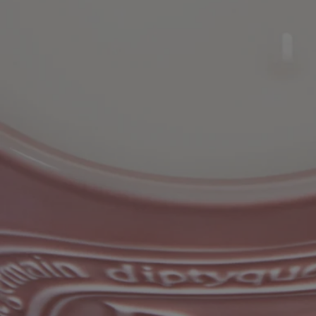
Hergestellt in Frankreich
Unsere großen Kerzen werden in unserer Manufaktur in Südfrankreich
hergestellt, wo das Wachs mit den Händen in einen handgefertigten
Terrakottatopf gegossen wird.
Volle Transparenz
Möchten Sie mehr über unsere Partner und die Herkunft unserer
Rohstoffe erfahren?
Besuchen Sie unsere Transparenzplattform
Wiederverwendbarer Artikel
Alle unsere Kerzengläser sind für eine lange Lebensdauer konzipiert
und können immer wieder verwendet werden. Nutzen Sie unser
Zubehör, um ihnen neues Leben einzuhauchen.
Recyclinghinweise
Das Keramikgefäß ist nicht recycelbar. Wenn Sie es nicht
wiederverwenden möchten, entsorgen Sie es bitte über den Hausmüll.