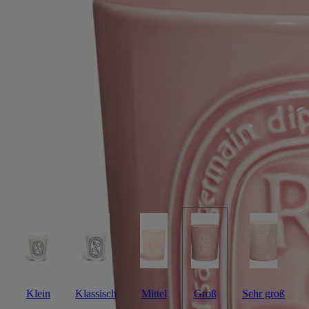
Wahrzeichen.
Weniger lesen
Bestseller
Roses (Rosen)
Große Kerze
Das Herbarium der Blüten
Der Duft eines frischen Blumenstraußes mitten im Winter. Zum ersten
Mal gibt es die Duftkerze Rose auch im großen-Format.
Mehr lesen
Ihr Porzellangefäß mit dem typischen Oval der Maison lädt dazu ein,
das Lichtritual fortdauern zu lassen. Langsam sättigt sich die Luft mit
frischen und blumigen Noten. Eine Hommage an ein zeitloses
Wahrzeichen.
Weniger lesen
Klein
Klassisch
Mittel
Groß
Sehr groß