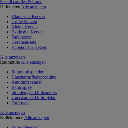
See all candles & home
Duftkerzen
Alle anzeigen
Klassische Kerzen
Große Kerzen
Kleine Kerzen
Exklusive Kerzen
Tafelkerzen
Geschenksets
Zubehör für Kerzen
Alle anzeigen
Raumdüfte
Alle anzeigen
Raumduftspender
Haushaltspflegeprodukte
Autoduftspender
Raumspray
Stundenglas-Duftspender
Unerwartete Duftobjekte
Duftovale
Alle anzeigen
Kollektionen
Alle anzeigen
Baies (Beeren)