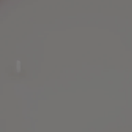
- Geeignet für große und mittelgroße Räume
- Parfums werden allmählich freigesetzt und sind langanhaltend
(optimal nach etwa 20 Minuten)
- Die Raumgröße ist unbegrenzt, solange Sie die Kerze im Auge
behalten
- Gewicht: 600g
- Brenndauer: etwa 90 Stunden
- Größe: Höhe 13cm; Durchmesser 11,5cm
Inhaltsstoffe
Um die Kennzeichnungsrichtlinien zu entdecken,
klicken Sie hier
.
Bitte beachten Sie: Die Inhaltsstofflisten der Diptyque Produkte
werden regelmäßig aktualisiert. Bitte überprüfen Sie vor der
Anwendung immer die auf der Produktverpackung angegebenen
Inhaltsstoffe, um sicherzustellen, dass sie für Ihre persönlichen
Bedürfnisse geeignet sind.
Verpflichtungen