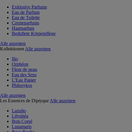
Exklusive Parfums
Eau de Parfum
Eau de Toilette
Cremeparfums
Haarparfum
Beduftete Körperpflege
Alle anzeigen
Kollektionen
Alle anzeigen
Ilio
Orphéon
Fleur de peau
Eau des Sens
L'Eau Papier
Philosykos
Alle anzeigen
Les Essences de Diptyque
Alle anzeigen
Lazulio
Lilyphéa
Bois Corsé
Lunamaris
Rose Roche