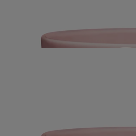
Der Duft eines frischen Blumenstraußes mitten im Winter. Zum ersten
Mal gibt es die Duftkerze Rose auch im großen-Format.
Mehr lesen
Ihr Porzellangefäß mit dem typischen Oval der Maison lädt dazu ein,
das Lichtritual fortdauern zu lassen. Langsam sättigt sich die Luft mit
frischen und blumigen Noten. Eine Hommage an ein zeitloses
Wahrzeichen.
Weniger lesen
Bestseller
Roses (Rosen)
Große Kerze
Das Herbarium der Blüten
Der Duft eines frischen Blumenstraußes mitten im Winter. Zum ersten
Mal gibt es die Duftkerze Rose auch im großen-Format.
Mehr lesen
Ihr Porzellangefäß mit dem typischen Oval der Maison lädt dazu ein,
das Lichtritual fortdauern zu lassen. Langsam sättigt sich die Luft mit
frischen und blumigen Noten. Eine Hommage an ein zeitloses