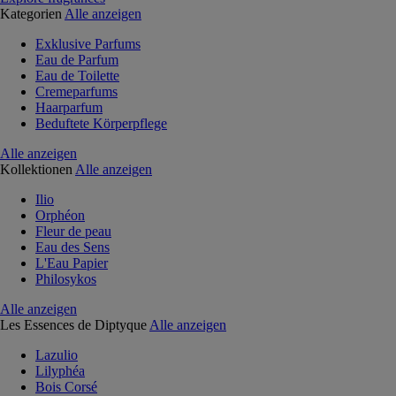
Kategorien
Alle anzeigen
Exklusive Parfums
Eau de Parfum
Eau de Toilette
Cremeparfums
Haarparfum
Beduftete Körperpflege
Alle anzeigen
Kollektionen
Alle anzeigen
Ilio
Orphéon
Fleur de peau
Eau des Sens
L'Eau Papier
Philosykos
Alle anzeigen
Les Essences de Diptyque
Alle anzeigen
Lazulio
Lilyphéa
Bois Corsé