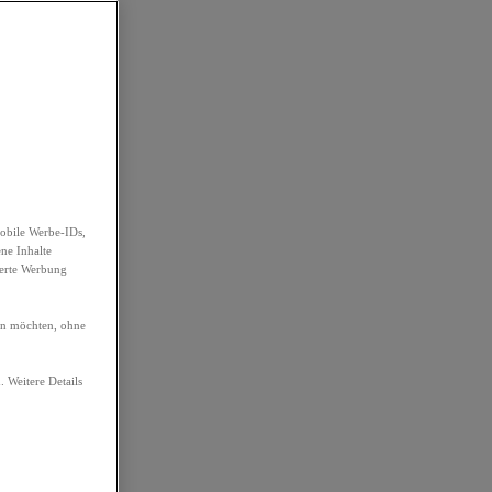
obile Werbe-IDs,
ene Inhalte
ierte Werbung
ren möchten, ohne
. Weitere Details