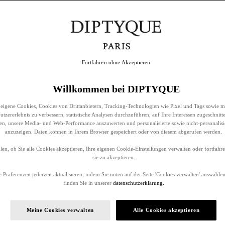
Fortfahren ohne Akzeptieren
Willkommen bei DIPTYQUE
eigene Cookies, Cookies von Drittanbietern, Tracking-Technologien wie Pixel und Tags sowie m
tzererlebnis zu verbessern, statistische Analysen durchzuführen, auf Ihre Interessen zugeschnitt
llen, unsere Media- und Web-Performance auszuwerten und personalisierte sowie nicht-personalis
anzuzeigen. Daten können in Ihrem Browser gespeichert oder von diesem abgerufen werden.
en, ob Sie alle Cookies akzeptieren, Ihre eigenen Cookie-Einstellungen verwalten oder fortfah
sie zu akzeptieren.
 Präferenzen jederzeit aktualisieren, indem Sie unten auf der Seite 'Cookies verwalten' auswählen
finden Sie in unserer
datenschutzerklärung.
Meine Cookies verwalten
Alle Cookies akzeptieren