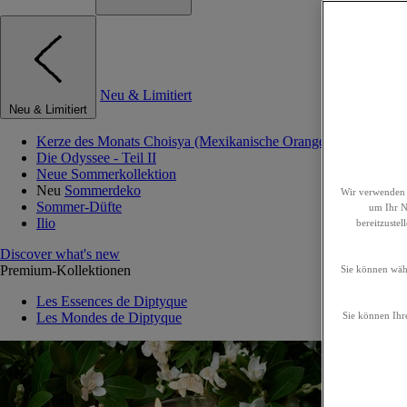
Neu & Limitiert
Neu & Limitiert
Kerze des Monats Choisya (Mexikanische Orangenblume)
Die Odyssee - Teil II
Neue Sommerkollektion
Neu
Sommerdeko
Wir verwenden 
Sommer-Düfte
um Ihr Nu
Ilio
bereitzuste
Discover what's new
Premium-Kollektionen
Sie können wähl
Les Essences de Diptyque
Les Mondes de Diptyque
Sie können Ihre