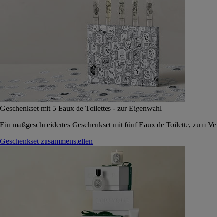
Geschenkset mit 5 Eaux de Toilettes - zur Eigenwahl
Ein maßgeschneidertes Geschenkset mit fünf Eaux de Toilette, zum Vers
Geschenkset zusammenstellen