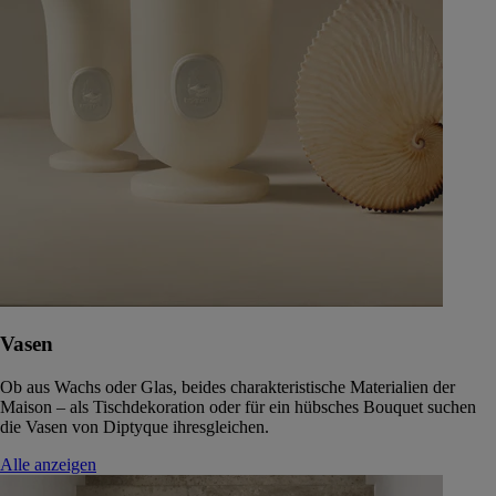
Vasen
Ob aus Wachs oder Glas, beides charakteristische Materialien der
Maison – als Tischdekoration oder für ein hübsches Bouquet suchen
die Vasen von Diptyque ihresgleichen.
Alle anzeigen