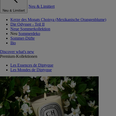
Neu & Limitiert
Neu & Limitiert
Kerze des Monats Choisya (Mexikanische Orangenblume)
Die Odyssee - Teil II
Neue Sommerkollektion
Neu
Sommerdeko
Sommer-Düfte
Ilio
Discover what's new
Premium-Kollektionen
Les Essences de Diptyque
Les Mondes de Diptyque