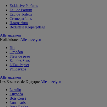
Exklusive Parfums
Eau de Parfum
Eau de Toilette
Cremeparfums
Haarparfum
Beduftete Körperpflege
Alle anzeigen
Kollektionen
Alle anzeigen
Ilio
Orphéon
Fleur de peau
Eau des Sens
L'Eau Papier
Philosykos
Alle anzeigen
Les Essences de Diptyque
Alle anzeigen
Lazulio
Lilyphéa
Bois Corsé
Lunamaris
Rose Roche