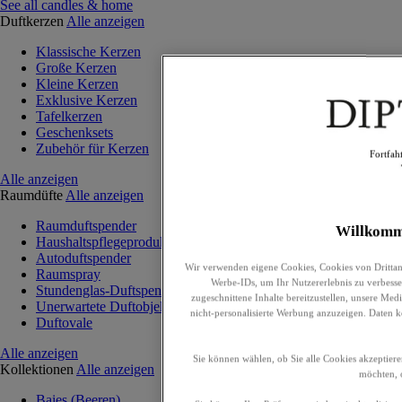
See all candles & home
Duftkerzen
Alle anzeigen
Klassische Kerzen
Große Kerzen
Kleine Kerzen
Exklusive Kerzen
Tafelkerzen
Geschenksets
Zubehör für Kerzen
Fortfah
Alle anzeigen
Raumdüfte
Alle anzeigen
Raumduftspender
Willkomm
Haushaltspflegeprodukte
Autoduftspender
Wir verwenden eigene Cookies, Cookies von Drittan
Raumspray
Werbe-IDs, um Ihr Nutzererlebnis zu verbesser
Stundenglas-Duftspender
zugeschnittene Inhalte bereitzustellen, unsere Me
Unerwartete Duftobjekte
nicht-personalisierte Werbung anzuzeigen. Daten 
Duftovale
Alle anzeigen
Sie können wählen, ob Sie alle Cookies akzeptiere
Kollektionen
Alle anzeigen
möchten, o
Baies (Beeren)