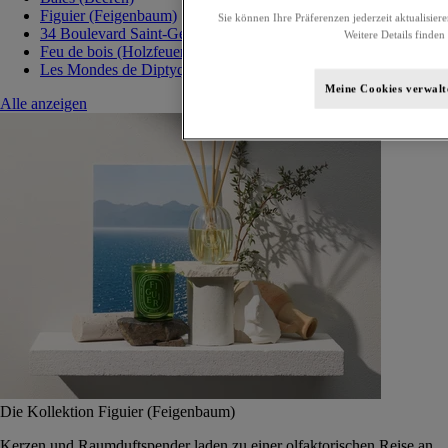
Figuier (Feigenbaum)
Sie können Ihre Präferenzen jederzeit aktualisier
34 Boulevard Saint-Germain
Weitere Details finden
Feu de bois (Holzfeuer)
Les Mondes de Diptyque
Meine Cookies verwalt
Alle anzeigen
Die Kollektion Figuier (Feigenbaum)
Kerzen und Raumduftspender laden zu einer olfaktorischen Reise an