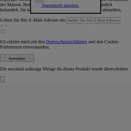
der Maison. Ihre Daten werden selbstverständlich vertraulich
Warenkorb ansehen
behandelt. Sie können sich jederzeit problemlos wieder abmelden.
Geben Sie Ihre E-Mail-Adresse ein
Ich erkläre mich mit den
Datenschutzrichtlinien
und den
Cookie-
Präferenzen
einverstanden.
Anmelden
Die maximal zulässige Menge für dieses Produkt wurde überschritten.
Eau Capitale
Parfümierte Handcreme
Rose, Bergamotte, Patschuli