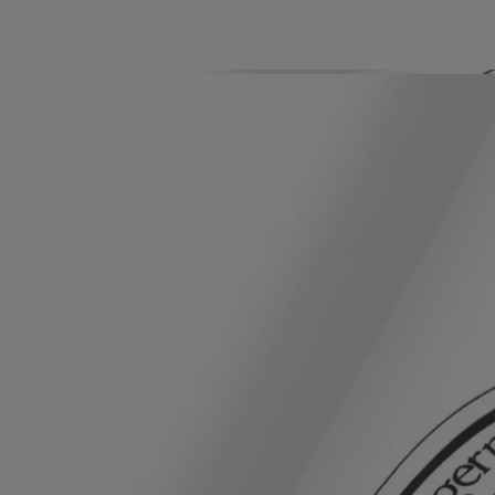
Eigenschaften
Die Parfums-Gesten schöpfen ihre Inspiration aus der Geschichte des
Parfums und erfinden Texturen neu, um einen neuen Ansatz für das
persönliche Parfümieren zu bieten. Es ist eine Möglichkeit, das
Unsichtbare sinnlich und das Flüchtige greifbar zu machen. Jede dieser
Gesten – Eau de Toilette, Parfumöl, Körperspray oder Körperbalsam –
besitzt ein spezifisches Konzentrat, das so konzipiert ist, dass es je
nach Formulierung die optimale Duftentfaltung bietet. Dank seiner
hohen Konzentration kann es je nach Moment und Stimmung oft allein
verwendet werden. Materie wird zu Duft, Duft wird zu Materie...
Geschichte
Wie lässt sich Paris am besten zelebrieren?
Für diptyque konnte nur Chypre, ein legendärer Akkord mit tausend
Facetten, der Stadt der tausend Gesichter einen würdigen Tribut zollen.
Ein fast schon exzessives Bouquet aus Roses (Rosen) folgt auf frische
Bergamotte, die durch rosa Pfefferkörner eine würzige Note erhält.
Gelebte Freiheit: diesmal kein Moos, sondern Patschuli. Ein
Eiffelturm, Roses (Rosen), fließende Kalligrafie, ein radschlagender
Pfau, Voluten, ineinander verschlungene Linien ... Für die Illustration