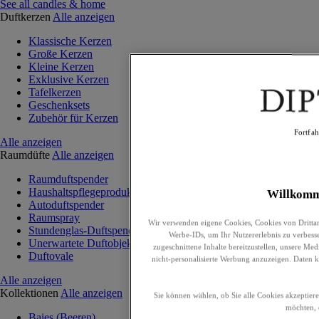
See all candles & home
Duftkerzen
Alle anzeigen
Klassische Kerzen
Große Kerzen
Kleine Kerzen
Exklusive Kerzen
Tafelkerzen
Geschenksets
Zubehör für Kerzen
Fortfa
Alle anzeigen
Raumdüfte
Alle anzeigen
Raumduftspender
Haushaltspflegeprodukte
Willkom
Autoduftspender
Raumspray
Wir verwenden eigene Cookies, Cookies von Drittan
Stundenglas-Duftspender
Werbe-IDs, um Ihr Nutzererlebnis zu verbesser
Unerwartete Duftobjekte
zugeschnittene Inhalte bereitzustellen, unsere M
Duftovale
nicht-personalisierte Werbung anzuzeigen. Daten 
Alle anzeigen
Kollektionen
Alle anzeigen
Sie können wählen, ob Sie alle Cookies akzeptier
möchten, 
Baies (Beeren)