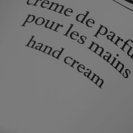
So oft wie nötig auftragen, dabei gut mit den Fingerspitzen
einmassieren.
Inhaltsstoffe
Diese Creme mit ihrer reichhaltigen Textur wurde speziell formuliert,
um die Hände zu schützen und sie gleichzeitig zu parfümieren.
aqua (water) - glycerin - coco-caprylate/caprate - macadamia
integrifolia seed oil - parfum (fragrance) - silica - cetyl alcohol -
pentylene glycol - glyceryl stearate - peg-100 stearate - carbomer -
stearic acid - palmitic acid - chlorphenesin - sodium benzoate - alpha-
isomethyl ionone - sodium hyaluronate - sodium hydroxide - aloe
barbadensis leaf juice powder - limonene - hydroxycitronellal -
citronellol - linalool - geraniol - benzyl salicylate - benzyl benzoate -
pentaerythrityl tetra-di-t-butyl hydroxyhydrocinnamate - hexyl
cinnamal - cinnamal - tocopherol - eugenol - benzyl alcohol - farnesol -
citral - bht - methyl benzoate.
Hinweis: Die Inhaltsstoffliste der Diptyque-Produkte wird regelmäßig
aktualisiert. Bitte prüfen Sie vor der Anwendung die Angaben auf der
Verpackung, um sicherzustellen, dass das Produkt für Ihre