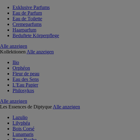
Exklusive Parfums
Eau de Parfum
Eau de Toilette
Cremeparfums
Haarparfum
Beduftete Körperpflege
Alle anzeigen
Kollektionen
Alle anzeigen
Ilio
Orphéon
Fleur de peau
Eau des Sens
L'Eau Papier
Philosykos
Alle anzeigen
Les Essences de Diptyque
Alle anzeigen
Lazulio
Lilyphéa
Bois Corsé
Lunamaris
Rose Roche