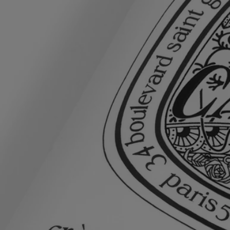
von Eau Capitale ließen sich diptyque und Pierre Marie von der Pariser
Architektur und den ikonischen Gebäuden des Art Nouveau
inspirieren.
45 ml
Entdecken Sie unsere Verpflichtungen und unsere kompromisslose
Formulierungs-Charta
hier
.
Formel & Textur
So oft wie nötig anwenden und dabei besonders die Fingerspitzen
massieren.
Die Formel:
Diese samtige Lotion wurde speziell entwickelt, um Ihre Hände zu
schützen und ihnen gleichzeitig einen zarten Duft zu verleihen. Sie
enthält Aloe Vera und Macadamiaöl, die beide schützend und
reparierend wirken und auch zur Pflege von Nagelhaut und Nägeln
verwendet werden können.
Anwendungshinweise