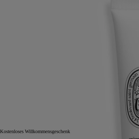
Rose, Bergamotte, Patschuli
Paris bis in die Fingerspitzen. In der parfümierten Handcreme Eau
Capitale zeigt sich ein Chypre-Akkord mit tausend Facetten.
Mehr lesen
Die Rose streichelt, während die mit rosa Pfeffer gespickte Bergamotte
zupackt. An den Händen viel mehr als eine Duftgeste: einen Hommage
an Paris.
Weniger lesen
45 ml
In den Warenkorb
40 €
Kostenloses Willkommensgeschenk