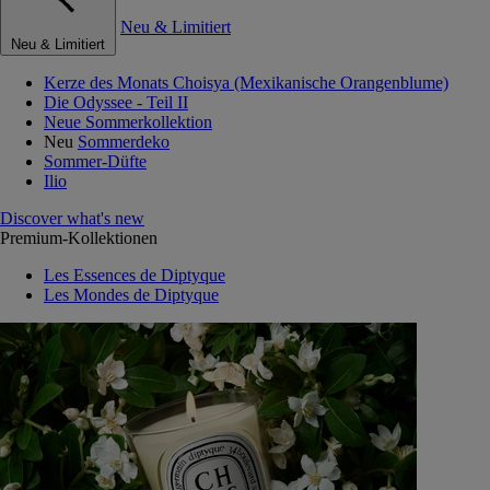
Neu & Limitiert
Neu & Limitiert
Kerze des Monats Choisya (Mexikanische Orangenblume)
Die Odyssee - Teil II
Neue Sommerkollektion
Neu
Sommerdeko
Sommer-Düfte
Ilio
Discover what's new
Premium-Kollektionen
Les Essences de Diptyque
Les Mondes de Diptyque