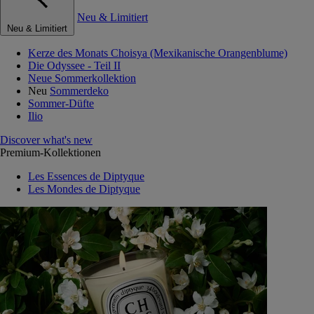
Neu & Limitiert
Neu & Limitiert
Kerze des Monats Choisya (Mexikanische Orangenblume)
Die Odyssee - Teil II
Neue Sommerkollektion
Neu
Sommerdeko
Sommer-Düfte
Ilio
Discover what's new
Premium-Kollektionen
Les Essences de Diptyque
Les Mondes de Diptyque