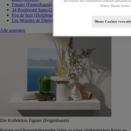
Sie können Ihre Präferenzen jederzeit aktualisiere
Figuier (Feigenbaum)
Weitere Details finden 
34 Boulevard Saint-Germain
Feu de bois (Holzfeuer)
Les Mondes de Diptyque
Meine Cookies verwalt
Alle anzeigen
Die Kollektion Figuier (Feigenbaum)
Kerzen und Raumduftspender laden zu einer olfaktorischen Reise an