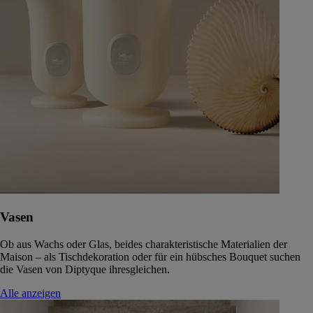
Vasen
Ob aus Wachs oder Glas, beides charakteristische Materialien der
Maison – als Tischdekoration oder für ein hübsches Bouquet suchen
die Vasen von Diptyque ihresgleichen.
Alle anzeigen