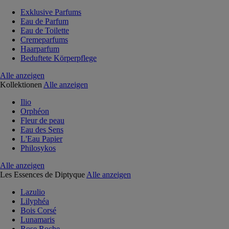
Exklusive Parfums
Eau de Parfum
Eau de Toilette
Cremeparfums
Haarparfum
Beduftete Körperpflege
Alle anzeigen
Kollektionen
Alle anzeigen
Ilio
Orphéon
Fleur de peau
Eau des Sens
L'Eau Papier
Philosykos
Alle anzeigen
Les Essences de Diptyque
Alle anzeigen
Lazulio
Lilyphéa
Bois Corsé
Lunamaris
Rose Roche