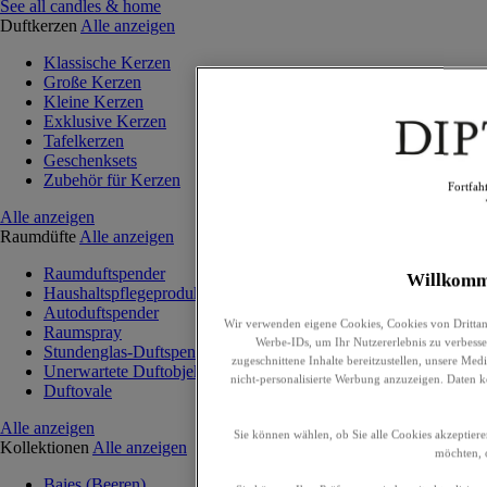
See all candles & home
Duftkerzen
Alle anzeigen
Klassische Kerzen
Große Kerzen
Kleine Kerzen
Exklusive Kerzen
Tafelkerzen
Geschenksets
Zubehör für Kerzen
Fortfah
Alle anzeigen
Raumdüfte
Alle anzeigen
Raumduftspender
Willkomm
Haushaltspflegeprodukte
Autoduftspender
Wir verwenden eigene Cookies, Cookies von Drittan
Raumspray
Werbe-IDs, um Ihr Nutzererlebnis zu verbesser
Stundenglas-Duftspender
zugeschnittene Inhalte bereitzustellen, unsere Me
Unerwartete Duftobjekte
nicht-personalisierte Werbung anzuzeigen. Daten 
Duftovale
Alle anzeigen
Sie können wählen, ob Sie alle Cookies akzeptiere
Kollektionen
Alle anzeigen
möchten, o
Baies (Beeren)