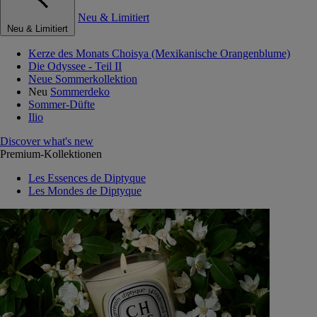
Neu & Limitiert
Neu & Limitiert
Kerze des Monats Choisya (Mexikanische Orangenblume)
Die Odyssee - Teil II
Neue Sommerkollektion
Neu
Sommerdeko
Sommer-Düfte
Ilio
Discover what's new
Premium-Kollektionen
Les Essences de Diptyque
Les Mondes de Diptyque