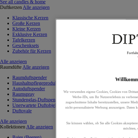
See all candles & home
Duftkerzen
Alle anzeigen
Klassische Kerzen
Große Kerzen
Kleine Kerzen
Exklusive Kerzen
Tafelkerzen
Geschenksets
Zubehör für Kerzen
Fortfah
Alle anzeigen
Raumdüfte
Alle anzeigen
Raumduftspender
Willkomm
Haushaltspflegeprodukte
Autoduftspender
Wir verwenden eigene Cookies, Cookies von Drittan
Raumspray
Werbe-IDs, um Ihr Nutzererlebnis zu verbesser
Stundenglas-Duftspender
zugeschnittene Inhalte bereitzustellen, unsere Me
Unerwartete Duftobjekte
nicht-personalisierte Werbung anzuzeigen. Daten 
Duftovale
Alle anzeigen
Sie können wählen, ob Sie alle Cookies akzeptiere
Kollektionen
Alle anzeigen
möchten, o
Baies (Beeren)