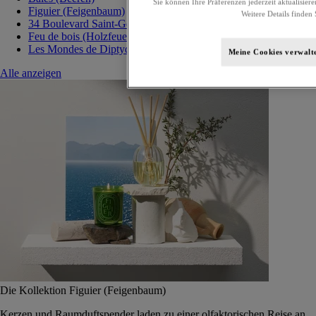
Sie können Ihre Präferenzen jederzeit aktualisiere
Figuier (Feigenbaum)
Weitere Details finden 
34 Boulevard Saint-Germain
Feu de bois (Holzfeuer)
Les Mondes de Diptyque
Meine Cookies verwalt
Alle anzeigen
Die Kollektion Figuier (Feigenbaum)
Kerzen und Raumduftspender laden zu einer olfaktorischen Reise an