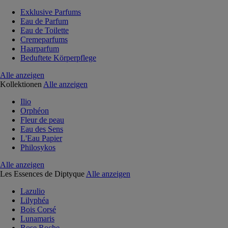
Exklusive Parfums
Eau de Parfum
Eau de Toilette
Cremeparfums
Haarparfum
Beduftete Körperpflege
Alle anzeigen
Kollektionen
Alle anzeigen
Ilio
Orphéon
Fleur de peau
Eau des Sens
L'Eau Papier
Philosykos
Alle anzeigen
Les Essences de Diptyque
Alle anzeigen
Lazulio
Lilyphéa
Bois Corsé
Lunamaris
Rose Roche