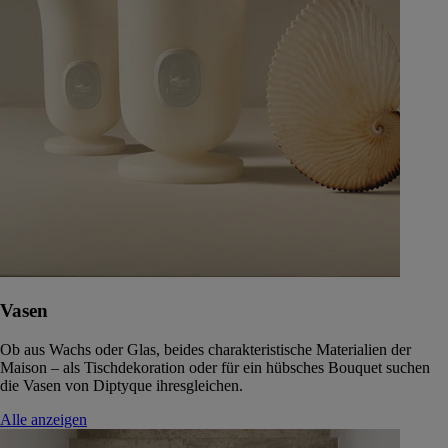
Vasen
Ob aus Wachs oder Glas, beides charakteristische Materialien der
Maison – als Tischdekoration oder für ein hübsches Bouquet suchen
die Vasen von Diptyque ihresgleichen.
Alle anzeigen