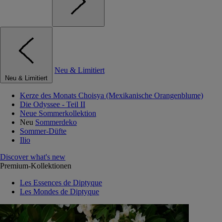
Neu & Limitiert
Neu & Limitiert
Kerze des Monats Choisya (Mexikanische Orangenblume)
Die Odyssee - Teil II
Neue Sommerkollektion
Neu
Sommerdeko
Sommer-Düfte
Ilio
Discover what's new
Premium-Kollektionen
Les Essences de Diptyque
Les Mondes de Diptyque