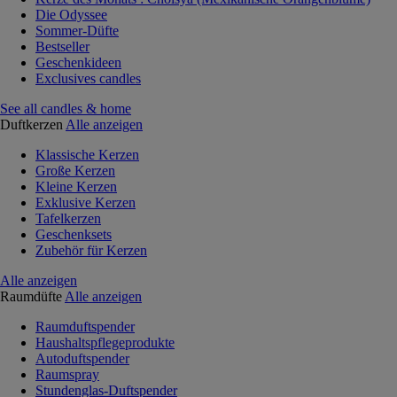
Die Odyssee
Sommer-Düfte
Bestseller
Geschenkideen
Exclusives candles
See all candles & home
Duftkerzen
Alle anzeigen
Klassische Kerzen
Große Kerzen
Kleine Kerzen
Exklusive Kerzen
Tafelkerzen
Geschenksets
Zubehör für Kerzen
Alle anzeigen
Raumdüfte
Alle anzeigen
Raumduftspender
Haushaltspflegeprodukte
Autoduftspender
Raumspray
Stundenglas-Duftspender