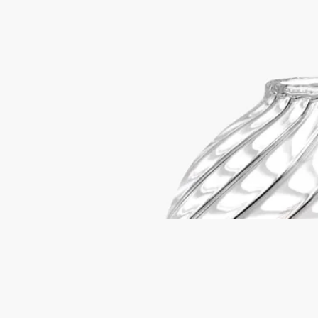
手吹きガラス
ディプティックのためにStudio Jean-Marc Gady（ステュディオ
ジャン＝マルク・ガディ）がデザインしたこのキャンドルホル
ダー トルサードは、ヴァンデ県の熟練したガラス職人のアト
リエでブロートーチを使用した吹きガラス製法で作られた、魅
惑的な曲線が描かれたガラス作品です。
続きを読む
詩情あふれるベル型ホルダーを通して、心を癒してくれる優し
いキャンドルの光が室内を輝きで満たし、ガラスの幾重にも重
なる曲線が心を奪います。ブラックベークライト製キャンドル
スタンドが付属しています。
閉じる
Best-seller
キャンドルホルダー トルサード
クラシ
ックキャンドル用