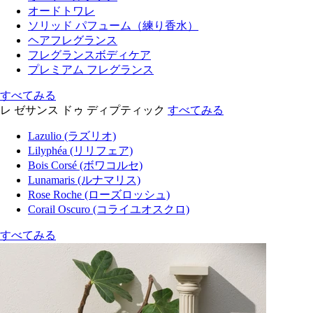
オードトワレ
ソリッド パフューム（練り香水）
ヘアフレグランス
フレグランスボディケア
プレミアム フレグランス
すべてみる
レ ゼサンス ドゥ ディプティック
すべてみる
Lazulio (ラズリオ)
Lilyphéa (リリフェア)
Bois Corsé (ボワコルセ)
Lunamaris (ルナマリス)
Rose Roche (ローズロッシュ)
Corail Oscuro (コライユオスクロ)
すべてみる