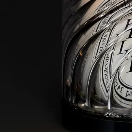
マン大通り34番地 ）のブティックで、種子を満たしたラージ
サイズのホウケイ酸ガラスのジャーを収集していました。実験
室の技術をホームデコレーションの分野へと応用したこのアイ
デアが、フランスのヴァンデ地方を拠点とする熟練のガラス職
人Nivyne（ニヴィーヌ）にインスピレーションを与え、その手
によってこのフォトフォールが制作されました。
ご使用方法
キャンドルホルダーをご使用の際は、安全性、品質、耐久性を
保つため、以下の注意事項をお守りください。
- ワックスの残りが5mm未満になった場合、または芯を支える
台座が見える場合は、キャンドルに火を灯さないでください。
- キャンドルジャーに入れたまま、一度に4時間以上連続して
燃焼させないでください。
- キャンドルジャーで燃焼中のキャンドルからは、絶対に目を
離さないでください。
- キャンドルに火が灯っている時や、ワックスがまだ液体の状
態の時は、絶対にキャンドルホルダーを動かさないでくださ
い。