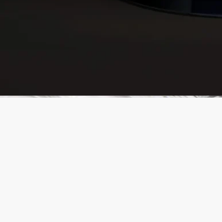
- 燃焼中のキャンドルを風の当たる場所や、大切な家具などの
上に直接置かないでください。
- お子様やペットの手の届かない場所に置き、布製品に近づけ
ないでください。
お手入れ方法：
- トレイのお手入れは、柔らかく研磨剤を含まないスポンジを
使用し、ハンドで行ってください。
- ガラスベルは食洗機対応です。
特徴
190g キャンドルにお使いいただけます
素材 : ホウケイ酸ガラス、ベークライト製スタンド
重さ : 300g
サイズ : 高さ 14cm、直径 8cm