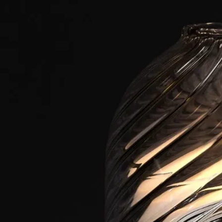
ご使用方法
特徴
ストーリー
羽根飾りとスクロール模様。
ねじれ、カーブ、そして直線が交錯し、クリスタルのような動
きで波打つアイテムの数々。
マッチホルダー、キャンドルホルダー、そしてガラスアクセサ
リーが織りなす、装飾を削ぎ落とした透き通るようなコレクシ
ョン。そこからこぼれる光は、一日の移ろいとともに満ちては
引き、舞い踊る光の波となってあなたのホームに命を吹き込み
ます。
クラフトマンシップ
ディプティックの共同創業者であるクリスチャンヌ・ゴトロ
は、創業の地である34 boulevard Saint-Germain（サン・ジェル