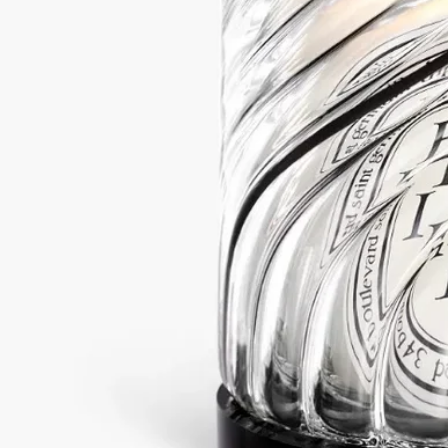
ディプティックのためにStudio Jean-Marc Gady（ステュディオ
ジャン＝マルク・ガディ）がデザインしたこのキャンドルホル
ダー トルサードは、ヴァンデ県の熟練したガラス職人のアト
リエでブロートーチを使用した吹きガラス製法で作られた、魅
惑的な曲線が描かれたガラス作品です。
続きを読む
詩情あふれるベル型ホルダーを通して、心を癒してくれる優し
いキャンドルの光が室内を輝きで満たし、ガラスの幾重にも重
なる曲線が心を奪います。ブラックベークライト製キャンドル
スタンドが付属しています。
閉じる
スモール
クラシック
カートに入れる
¥23,870