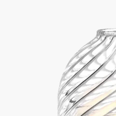
手吹きガラス
ディプティックのためにStudio Jean-Marc Gady（ステュディオ
ジャン＝マルク・ガディ）がデザインしたこのキャンドルホル
ダー トルサードは、ヴァンデ県の熟練したガラス職人のアト
リエでブロートーチを使用した吹きガラス製法で作られた、魅
惑的な曲線が描かれたガラス作品です。
続きを読む
詩情あふれるベル型ホルダーを通して、心を癒してくれる優し
いキャンドルの光が室内を輝きで満たし、ガラスの幾重にも重
なる曲線が心を奪います。ブラックベークライト製キャンドル
スタンドが付属しています。
閉じる
Best-seller
キャンドルホルダー トルサード
クラシ
ックキャンドル用
手吹きガラス