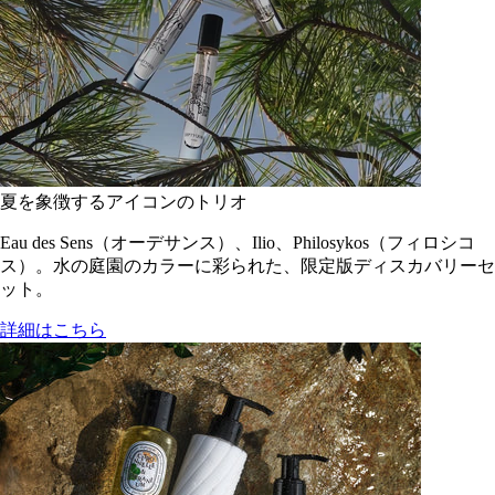
夏を象徴するアイコンのトリオ
Eau des Sens（オーデサンス）、Ilio、Philosykos（フィロシコ
ス）。水の庭園のカラーに彩られた、限定版ディスカバリーセ
ット。
詳細はこちら