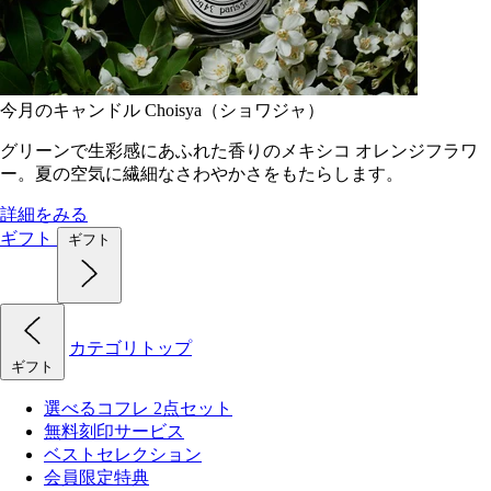
今月のキャンドル Choisya（ショワジャ）
グリーンで生彩感にあふれた香りのメキシコ オレンジフラワ
ー。夏の空気に繊細なさわやかさをもたらします。
詳細をみる
ギフト
ギフト
カテゴリトップ
ギフト
選べるコフレ 2点セット
無料刻印サービス
ベストセレクション
会員限定特典