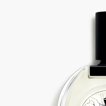
の神ディオニューソスをリエルへの信仰に結びつけました。ロ
ーマ人たちの間では、リエルはバッカスと詩人たちに捧げられ
ました。
成分
変性アルコール (SDアルコール40-B) - 香料 (フレグランス) - 水
- リモネン - 安息香酸ベンジル
ディプティックは製品の成分表を定期的に更新しています。ご
使用前にパッケージに記載されている最新情報をご参照いただ
き、成分がご自身の使用に適しているかご確認ください。
ディプティックの取り組み
フランス製
当社のフレグランスはすべてフランス製です。