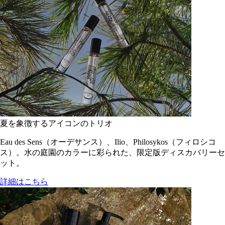
夏を象徴するアイコンのトリオ
Eau des Sens（オーデサンス）、Ilio、Philosykos（フィロシコ
ス）。水の庭園のカラーに彩られた、限定版ディスカバリーセ
ット。
詳細はこちら