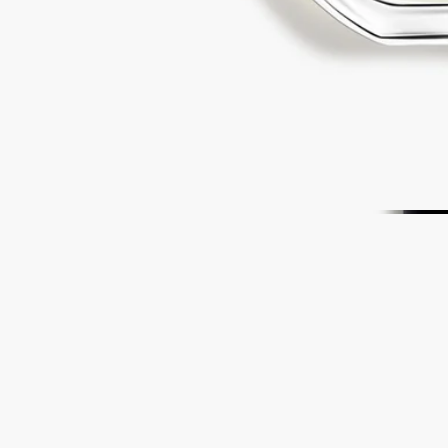
完全な透明性を約束する、フランス製。
ストーリー
ディプティックの取り組み
成分
ストーリー
リエル（ツタ）は誠実さと愛着の象徴ですが、香りを抽出する
ことができません。そこでその香りを創り出す必要がありまし
た。香るようなツタの葉の緑々さを作り、根が大地に伸びてい
るような香りを引き出したのです。「Eau de Lierre（オー ド リ
エル）」はかすかに水を感じさせるフレッシュなハーモニー。
茎を流れるグリーンの樹液のように植物的でもあります。
エジプト人たちにとって、初期のキリスト教信者の間ではリエ
ルは永遠の命の象徴でした。ギリシャ人たちは、喜びと生命力