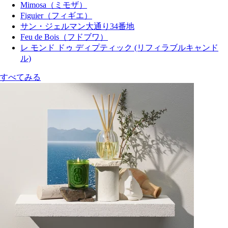
Mimosa（ミモザ）
Figuier（フィギエ）
サン・ジェルマン大通り34番地
Feu de Bois（フドブワ）
レ モンド ドゥ ディプティック (リフィラブルキャンド
ル)
すべてみる