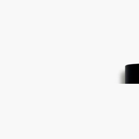
Eau de Lierre（オー ド リエル）
オード
トワレ
ガルバナム、シクラメン、ローズウッド、ピンクペッパー
愛着の象徴と言われてるアイビー。フレッシュなアコードの残
り香を漂わせます。
続きを読む
リエル（ツタ）は、香りを抽出することができません。そこで
その香りを創り出す必要がありました。香るようなツタの葉の
緑々さを作り、根が大地に伸びているような香りを引き出した
のです。
閉じる
Eau de Lierre（オー ド リエル）
オード
トワレ
ガルバナム、シクラメン、ローズウッド、ピンクペッパー