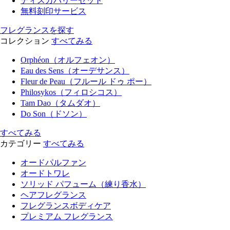
ディスカバリーセット
無料刻印サービス
フレグランスを探す
コレクション
すべてみる
Orphéon（オルフェオン）
Eau des Sens（オーデサンス）
Fleur de Peau（フルール ドゥ ポー）
Philosykos（フィロシコス）
Tam Dao（タムダオ）
Do Son（ドソン）
すべてみる
カテゴリー
すべてみる
オードパルファン
オードトワレ
ソリッド パフューム（練り香水）
ヘアフレグランス
フレグランスボディケア
プレミアム フレグランス