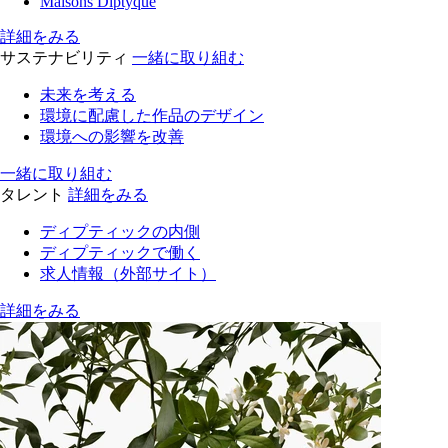
Maisons Diptyque
詳細をみる
サステナビリティ
一緒に取り組む
未来を考える
環境に配慮した作品のデザイン
環境への影響を改善
一緒に取り組む
タレント
詳細をみる
ディプティックの内側
ディプティックで働く
求人情報（外部サイト）
詳細をみる