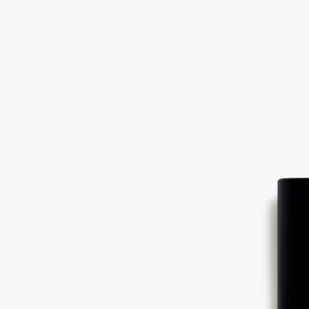
Eau Rihla（オーリラ）- オードパルファ
ン インテンス
オードパルファン
レザー、シダーハート、フランボワーズ
アラビア語で、Rihla（リラ）は旅を意味します。この香りの
物語は、旅の思い出や魅惑的な地平線の続きへとあなたを瞬時
に誘います。
続きを読む
最初にピンクペッパーコーンのスパイシーな活気と、アトラス
シダーのウッディな香りが活気に満ちたアコードを創り出し、
その後、アイリス、バニラ、サフランが登場し、香りは温か
く、柔らかくなり、第二の肌のような心地よさに包まれます。
閉じる
Eau Rihla（オーリラ）- オードパルファ
ン インテンス
オードパルファン
レザー、シダーハート、フランボワーズ