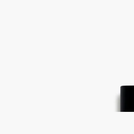
Eau Rihla（オーリラ）- オードパルファ
ン インテンス
オードパルファン
レザー、シダーハート、フランボワーズ
アラビア語で、Rihla（リラ）は旅を意味します。この香りの
物語は、旅の思い出や魅惑的な地平線の続きへとあなたを瞬時
に誘います。
続きを読む
最初にピンクペッパーコーンのスパイシーな活気と、アトラス
シダーのウッディな香りが活気に満ちたアコードを創り出し、
その後、アイリス、バニラ、サフランが登場し、香りは温か
く、柔らかくなり、第二の肌のような心地よさに包まれます。
閉じる
刻印サービス