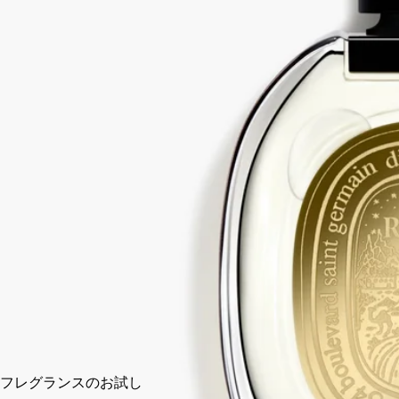
アラビア語で、Rihla（リラ）は旅を意味します。この香りの
物語は、旅の思い出や魅惑的な地平線の続きへとあなたを瞬時
に誘います。
続きを読む
最初にピンクペッパーコーンのスパイシーな活気と、アトラス
シダーのウッディな香りが活気に満ちたアコードを創り出し、
その後、アイリス、バニラ、サフランが登場し、香りは温か
く、柔らかくなり、第二の肌のような心地よさに包まれます。
閉じる
75 ml
カートに入れる
¥45,650
フレグランスのお試し