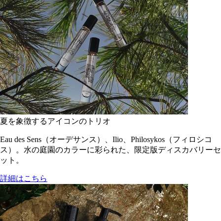
夏を象徴するアイコンのトリオ
Eau des Sens（オーデサンス）、Ilio、Philosykos（フィロシコ
ス）。水の庭園のカラーに彩られた、限定版ディスカバリーセ
ット。
詳細はこちら