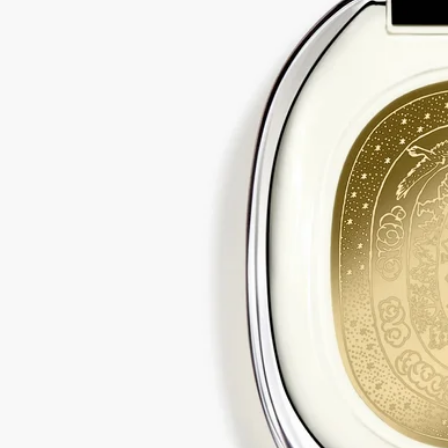
ディプティックのために、「Eau Rihla（オー リラ）」の調香
にふさわしいレザーノートが特別に開発されました。それは、
中国杉から抽出した香りの天然成分。想像力を刺激する香りを
放つ「植物性」レザーです。
成分
変性アルコール、香料、水、メトキシケイヒ酸エチルヘキシ
ル、サリチル酸エチルヘキシル、ｔ-ブチルメトキシジベンゾ
イルメタン、BHT、ゲラニオール、α-イソメチルイオノン、リ
モネン、オイゲノール、シトロネロール、2-オクチン酸メチ
ル、トコフェロール[Ⅰ]
ご注意：ディプティック製品の成分表は定期的に更新されま
す。ご使用前に製品パッケージに記載されている成分表をご確
認ください。
ディプティックの取り組み