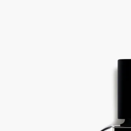
砂漠の太陽に照らされ、古代都市の遺跡が連なり、砂丘へと姿
を変えていきます。2人の旅人がゆっくりと道を進み、彼らの
革の手帳のページは夜が明ける前にスケッチで埋め尽くさ
れ…。ディプティックの歴史にはそんな思い出がたくさんあり
ます。創業当初から、中東とその想像の世界は創作活動を刺激
してきました。1960年代初頭から、メゾンの創業者たちは旅路
を巡り、さまざまな風景を通り抜けてきたのです。
「Eau Rihla（オー リラ）」はこれらの風景を思い起こさせま
す。風景からインスピレーションを得たフレグランスは、長い
旅路の物語のようにつくられました。香りの構成につれて、レ
ザーが荘厳な存在感を際立たせます。トップから、ピンクペッ
パーのスパイシーな鮮やかさとアトラスシダーのウッディノー
トのアコードが生き生きと広がります。続いて、アイリス、バ
ニラ、サフランと触れ合い、温められた香りは、肌を包むよう
に穏やかなフレグランスへと変化していきます。
「Rihla」はアラビア語で「旅」を意味します。各地を巡る途
中に刻み込まれた香りが、遠い地で見た地平線の記憶を瞬時に
呼び起こします。それは、インスピレーションを刺激する魅惑
の旅。