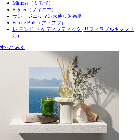
Mimosa（ミモザ）
Figuier（フィギエ）
サン・ジェルマン大通り34番地
Feu de Bois（フドブワ）
レ モンド ドゥ ディプティック (リフィラブルキャンド
ル)
すべてみる