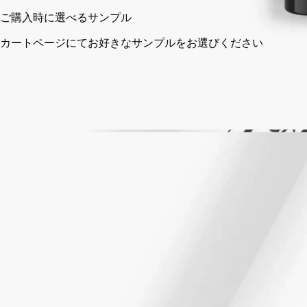
ご購入時に選べるサンプル
カートページにてお好きなサンプルをお選びください
フランス製のフレグランスジェスチャー。
ストーリー
ご使用方法
処方とテクスチャー
成分
ストーリー
創業以来ディプティックは、香水の歴史からインスピレーショ
ンを汲み取り、香りを纏う新しい習慣フレグランスジェスチャ
ーを提案しています。それは目に見えないものを感じ、触れる
ことができないものを感じ取るための方法なのです。オー ド