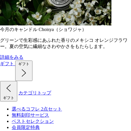
今月のキャンドル Choisya（ショワジャ）
グリーンで生彩感にあふれた香りのメキシコ オレンジフラワ
ー。夏の空気に繊細なさわやかさをもたらします。
詳細をみる
ギフト
ギフト
カテゴリトップ
ギフト
選べるコフレ 2点セット
無料刻印サービス
ベストセレクション
会員限定特典