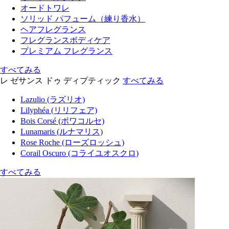
オードトワレ
ソリッド パフューム（練り香水）
ヘアフレグランス
フレグランスボディケア
プレミアム フレグランス
すべてみる
レ ゼサンス ドゥ ディプティック
すべてみる
Lazulio (ラズリオ)
Lilyphéa (リリフェア)
Bois Corsé (ボワコルセ)
Lunamaris (ルナマリス)
Rose Roche (ローズロッシュ)
Corail Oscuro (コライユオスクロ)
すべてみる