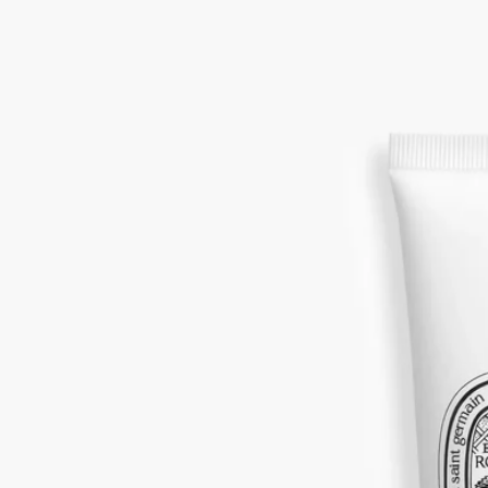
最も美しいダマスクローズとセンティフォリアローズが出逢い
ます。アロエベラとマカダミアナッツオイルが配合されたリッ
チなテクスチャーで手肌を乾燥から保護し、軽やかな香りのヴ
ェールで包み込みます。
続きを読む
花びら、つぼみから葉まで、ローズのすべてを描き出した、バ
ラへの賛歌。便利なハンドクリームで、お出かけ先でもオーロ
ーズの香りをお楽しみいただけます。
閉じる
Eau Rose (オーローズ)
フレグランス ハ
ンドクリーム
ダマスクローズ、センティフォリアローズ、ライチアコード
最も美しいダマスクローズとセンティフォリアローズが出逢い
ます。アロエベラとマカダミアナッツオイルが配合されたリッ
チなテクスチャーで手肌を乾燥から保護し、軽やかな香りのヴ
ェールで包み込みます。
続きを読む