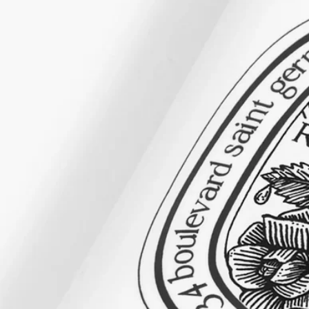
トワレからフレグランスオイル、ボディミストからボディバー
ムまで、香りのコレクションを通してディプティックは、さま
ざまな感覚的側面に至る独自の香りの旅を提案しています。高
度に濃縮されており、気分やシーンによって、使い分けること
ができます。
素材が香りになり、香りが素材になるのです。
ご使用方法
プッシュ式チューブより適量を出し、指の先でマッサージして
ください。日中、就寝前、いつでも必要なだけお使いいただけ
ます。
処方とテクスチャー
ベルベットのようになめらかなこのローションは、心地よい香
りを纏いながら、ハンドを保護するために特別に処方されまし
た。保護・修復作用に優れたアロエベラとマカダミアオイルを