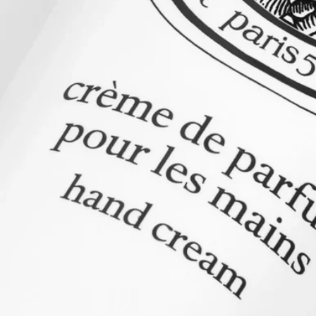
配合しており、甘皮や爪に潤いを与えるケアにもご使用いただ
けます。
成分
豊かなテクスチャーのこのハンドクリームは、手肌にうるおい
を与えながら、香りの余韻が長持ちするように特別に作られま
した。
水、シア脂、グリセリン、(C15-19)アルカン、セテアリルアル
コール、マカデミア
種子油、プロパンジオール、ステアリン酸グリセリル、香料、
結晶セルロース、キサ
ンタンガム、アロエベラ葉汁、ソルビン酸K、安息香酸Na、ク
エン酸、グルコン酸Na、
α-イソメチルイオノン、シトロネロール、ビターオレンジ果皮
油、ゲラニオール、酢