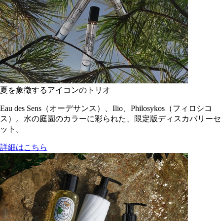
夏を象徴するアイコンのトリオ
Eau des Sens（オーデサンス）、Ilio、Philosykos（フィロシコ
ス）。水の庭園のカラーに彩られた、限定版ディスカバリーセ
ット。
詳細はこちら