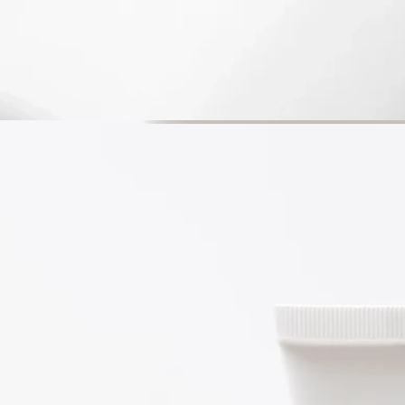
酸ゲラニル、ヘキシルシンナマル、ヒドロキシシトロネラー
ル、エンピツビャクシン油
、リモネン、リナロール、酢酸リナリル、ニオイテンジクアオ
イ花油、ピネン、ロセケト
ネス、テトラメチルアセチルオクタヒドロナフタレンズ[Ⅰ]
ご注意：ディプティック製品の成分表は定期的に更新されま
す。ご使用前に製品パッケージに記載されている成分表をご確
認ください。