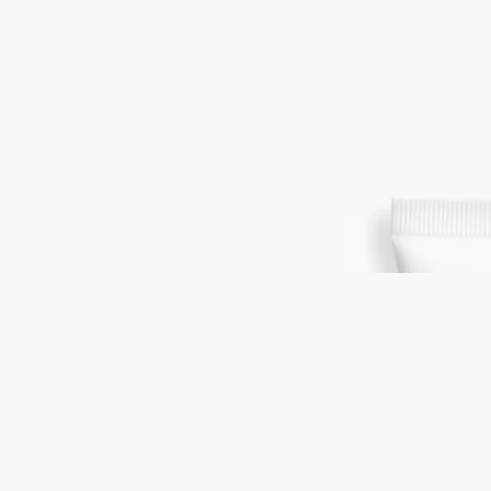
ダマスクローズ、センティフォリアローズ、ライチアコード
最も美しいダマスクローズとセンティフォリアローズが出逢い
ます。アロエベラとマカダミアナッツオイルが配合されたリッ
チなテクスチャーで手肌を乾燥から保護し、軽やかな香りのヴ
ェールで包み込みます。
続きを読む
花びら、つぼみから葉まで、ローズのすべてを描き出した、バ
ラへの賛歌。便利なハンドクリームで、お出かけ先でもオーロ
ーズの香りをお楽しみいただけます。
閉じる
Eau Rose (オーローズ)
フレグランス ハ
ンドクリーム
ダマスクローズ、センティフォリアローズ、ライチアコード