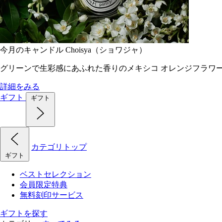
今月のキャンドル Choisya（ショワジャ）
グリーンで生彩感にあふれた香りのメキシコ オレンジフラワ
詳細をみる
ギフト
ギフト
カテゴリトップ
ギフト
ベストセレクション
会員限定特典
無料刻印サービス
ギフトを探す