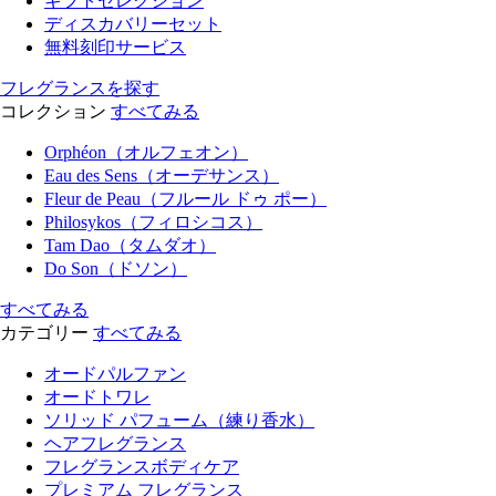
ギフトセレクション
ディスカバリーセット
無料刻印サービス
フレグランスを探す
コレクション
すべてみる
Orphéon（オルフェオン）
Eau des Sens（オーデサンス）
Fleur de Peau（フルール ドゥ ポー）
Philosykos（フィロシコス）
Tam Dao（タムダオ）
Do Son（ドソン）
すべてみる
カテゴリー
すべてみる
オードパルファン
オードトワレ
ソリッド パフューム（練り香水）
ヘアフレグランス
フレグランスボディケア
プレミアム フレグランス