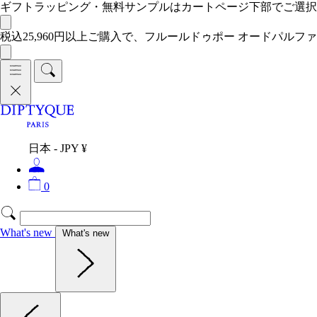
ギフトラッピング・無料サンプルはカートページ下部でご選
税込25,960円以上ご購入で、フルールドゥポー オードパルファ
日本 - JPY ¥
0
What's new
What's new