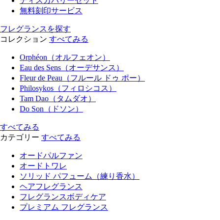
ディスカバリーセット
無料刻印サービス
フレグランスを探す
コレクション
すべてみる
Orphéon（オルフェオン）
Eau des Sens（オーデサンス）
Fleur de Peau（フルール ドゥ ポー）
Philosykos（フィロシコス）
Tam Dao（タムダオ）
Do Son（ドソン）
すべてみる
カテゴリー
すべてみる
オードパルファン
オードトワレ
ソリッド パフューム（練り香水）
ヘアフレグランス
フレグランスボディケア
プレミアム フレグランス