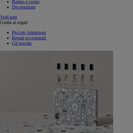
Bagno e corpo
Decorazione
Vedi tutti
Guida ai regali
Piccole Attenzioni
Regali eccezionali
Gli insoliti