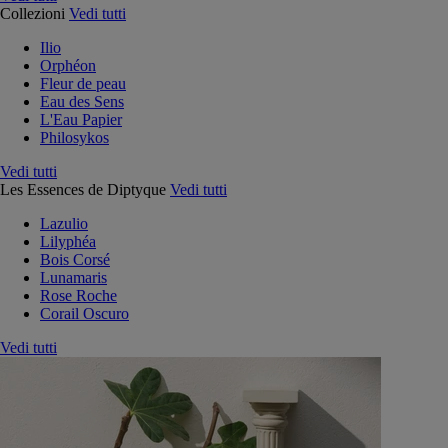
Collezioni
Vedi tutti
Ilio
Orphéon
Fleur de peau
Eau des Sens
L'Eau Papier
Philosykos
Vedi tutti
Les Essences de Diptyque
Vedi tutti
Lazulio
Lilyphéa
Bois Corsé
Lunamaris
Rose Roche
Corail Oscuro
Vedi tutti