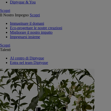
Diptyque & You
Scopri
Il Nostro Impegno
Scopri
Immaginare il domani
Eco-progettare le nostre creazioni
Migliorare il nostro impatto
Impegnarsi insieme
Scopri
Talenti
Al centro di Diptyque
Entra nel team Diptyque