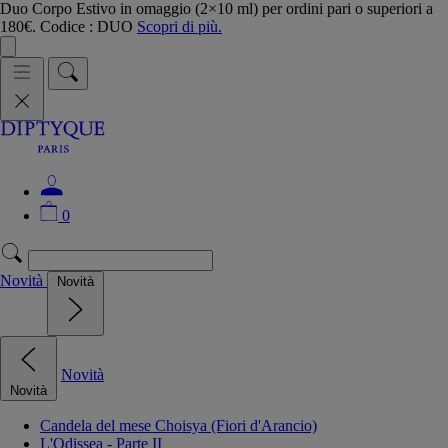
Duo Corpo Estivo in omaggio (2×10 ml) per ordini pari o superiori a
180€. Codice : DUO
Scopri di più.
0
Novità
Novità
Novità
Novità
Candela del mese Choisya (Fiori d'Arancio)
L'Odissea - Parte II