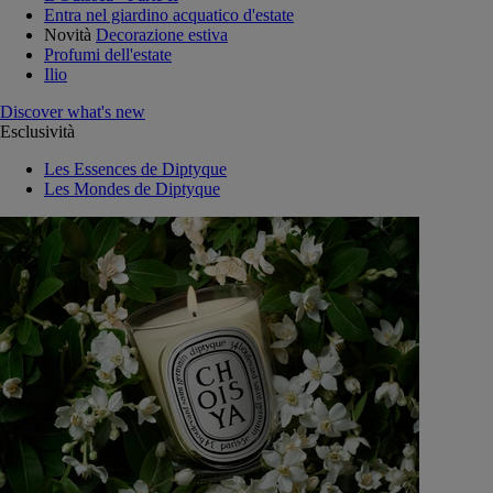
Entra nel giardino acquatico d'estate
Novità
Decorazione estiva
Profumi dell'estate
Ilio
Discover what's new
Esclusività
Les Essences de Diptyque
Les Mondes de Diptyque