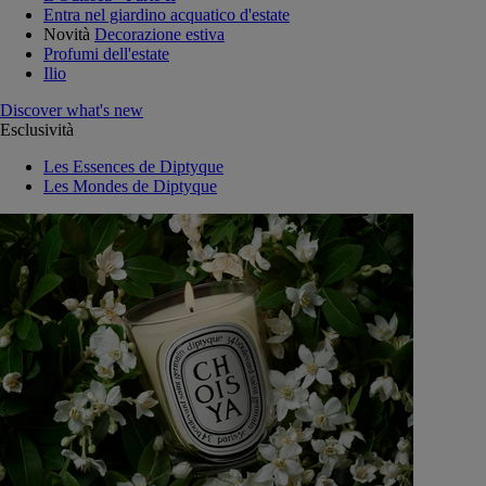
Entra nel giardino acquatico d'estate
Novità
Decorazione estiva
Profumi dell'estate
Ilio
Discover what's new
Esclusività
Les Essences de Diptyque
Les Mondes de Diptyque