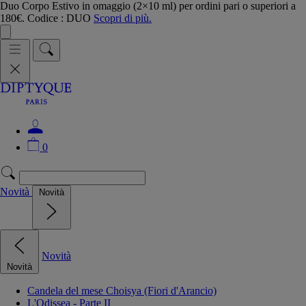
Duo Corpo Estivo in omaggio (2×10 ml) per ordini pari o superiori a
180€. Codice : DUO
Scopri di più.
0
Novità
Novità
Novità
Novità
Candela del mese Choisya (Fiori d'Arancio)
L'Odissea - Parte II