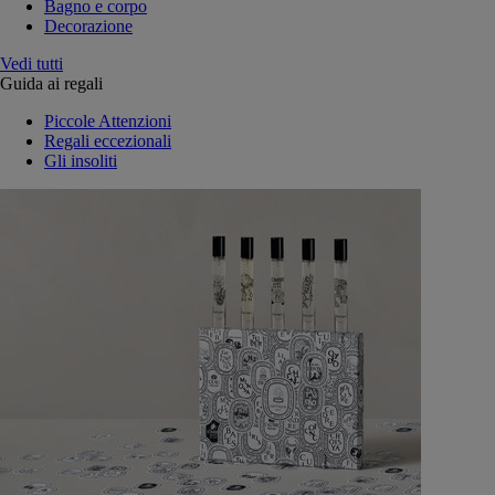
Bagno e corpo
Decorazione
Vedi tutti
Guida ai regali
Piccole Attenzioni
Regali eccezionali
Gli insoliti