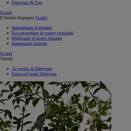
Diptyque & You
Scopri
Il Nostro Impegno
Scopri
Immaginare il domani
Eco-progettare le nostre creazioni
Migliorare il nostro impatto
Impegnarsi insieme
Scopri
Talenti
Al centro di Diptyque
Entra nel team Diptyque