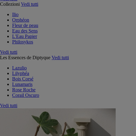
Collezioni
Vedi tutti
Ilio
Orphéon
Fleur de peau
Eau des Sens
L'Eau Papier
Philosykos
Vedi tutti
Les Essences de Diptyque
Vedi tutti
Lazulio
Lilyphéa
Bois Corsé
Lunamaris
Rose Roche
Corail Oscuro
Vedi tutti