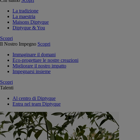
Chi siamo
Scopri
La tradizione
La maestria
Maisons Diptyque
Diptyque & You
Scopri
Il Nostro Impegno
Scopri
Immaginare il domani
Eco-progettare le nostre creazioni
Migliorare il nostro impatto
Impegnarsi insieme
Scopri
Talenti
Al centro di Diptyque
Entra nel team Diptyque