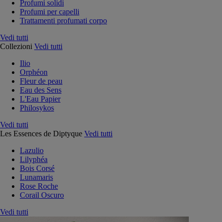
Profumi solidi
Profumi per capelli
Trattamenti profumati corpo
Vedi tutti
Collezioni
Vedi tutti
Ilio
Orphéon
Fleur de peau
Eau des Sens
L'Eau Papier
Philosykos
Vedi tutti
Les Essences de Diptyque
Vedi tutti
Lazulio
Lilyphéa
Bois Corsé
Lunamaris
Rose Roche
Corail Oscuro
Vedi tutti