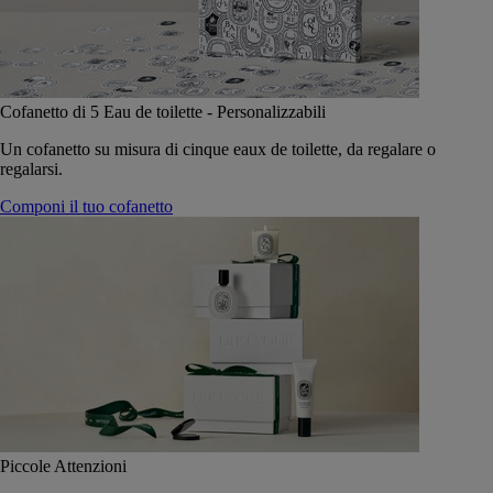
Cofanetto di 5 Eau de toilette - Personalizzabili
Un cofanetto su misura di cinque eaux de toilette, da regalare o
regalarsi.
Componi il tuo cofanetto
Piccole Attenzioni