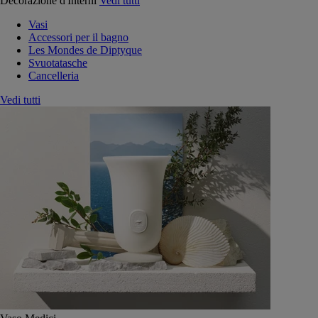
Decorazione d'Interni
Vedi tutti
Vasi
Accessori per il bagno
Les Mondes de Diptyque
Svuotatasche
Cancelleria
Vedi tutti