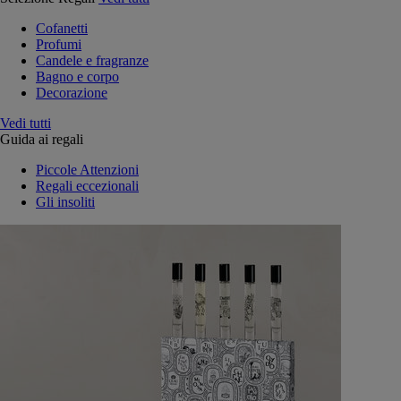
Cofanetti
Profumi
Candele e fragranze
Bagno e corpo
Decorazione
Vedi tutti
Guida ai regali
Piccole Attenzioni
Regali eccezionali
Gli insoliti