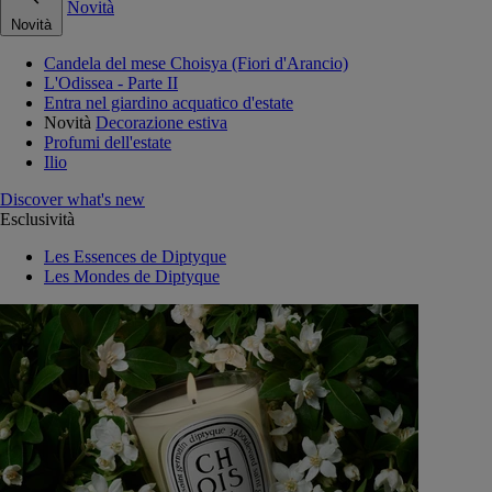
Novità
Novità
Candela del mese Choisya (Fiori d'Arancio)
L'Odissea - Parte II
Entra nel giardino acquatico d'estate
Novità
Decorazione estiva
Profumi dell'estate
Ilio
Discover what's new
Esclusività
Les Essences de Diptyque
Les Mondes de Diptyque