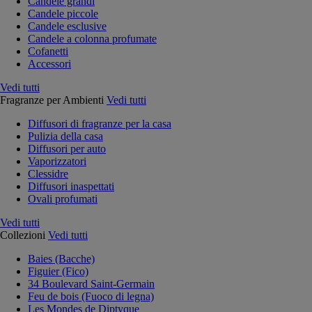
Candele grandi
Candele piccole
Candele esclusive
Candele a colonna profumate
Cofanetti
Accessori
Vedi tutti
Fragranze per Ambienti
Vedi tutti
Diffusori di fragranze per la casa
Pulizia della casa
Diffusori per auto
Vaporizzatori
Clessidre
Diffusori inaspettati
Ovali profumati
Vedi tutti
Collezioni
Vedi tutti
Baies (Bacche)
Figuier (Fico)
34 Boulevard Saint-Germain
Feu de bois (Fuoco di legna)
Les Mondes de Diptyque