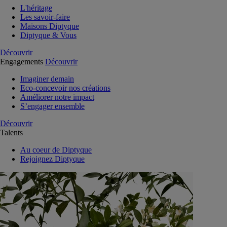
L'héritage
Les savoir-faire
Maisons Diptyque
Diptyque & Vous
Découvrir
Engagements
Découvrir
Imaginer demain
Eco-concevoir nos créations
Améliorer notre impact
S’engager ensemble
Découvrir
Talents
Au coeur de Diptyque
Rejoignez Diptyque